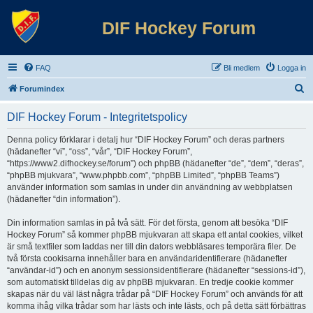
DIF Hockey Forum
FAQ
Bli medlem
Logga in
S
Forumindex
ö
DIF Hockey Forum - Integritetspolicy
k
Denna policy förklarar i detalj hur “DIF Hockey Forum” och deras partners
(hädanefter “vi”, “oss”, “vår”, “DIF Hockey Forum”,
“https://www2.difhockey.se/forum”) och phpBB (hädanefter “de”, “dem”, “deras”,
“phpBB mjukvara”, “www.phpbb.com”, “phpBB Limited”, “phpBB Teams”)
använder information som samlas in under din användning av webbplatsen
(hädanefter “din information”).
Din information samlas in på två sätt. För det första, genom att besöka “DIF
Hockey Forum” så kommer phpBB mjukvaran att skapa ett antal cookies, vilket
är små textfiler som laddas ner till din dators webbläsares temporära filer. De
två första cookisarna innehåller bara en användaridentifierare (hädanefter
“användar-id”) och en anonym sessionsidentifierare (hädanefter “sessions-id”),
som automatiskt tilldelas dig av phpBB mjukvaran. En tredje cookie kommer
skapas när du väl läst några trådar på “DIF Hockey Forum” och används för att
komma ihåg vilka trådar som har lästs och inte lästs, och på detta sätt förbättras