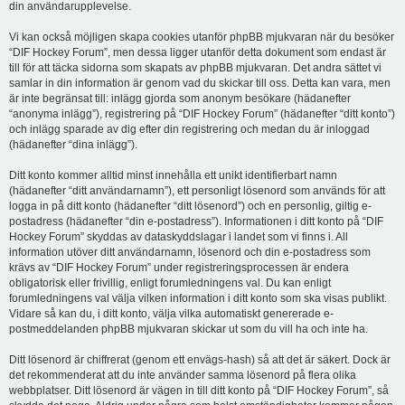
din användarupplevelse.
Vi kan också möjligen skapa cookies utanför phpBB mjukvaran när du besöker
“DIF Hockey Forum”, men dessa ligger utanför detta dokument som endast är
till för att täcka sidorna som skapats av phpBB mjukvaran. Det andra sättet vi
samlar in din information är genom vad du skickar till oss. Detta kan vara, men
är inte begränsat till: inlägg gjorda som anonym besökare (hädanefter
“anonyma inlägg”), registrering på “DIF Hockey Forum” (hädanefter “ditt konto”)
och inlägg sparade av dig efter din registrering och medan du är inloggad
(hädanefter “dina inlägg”).
Ditt konto kommer alltid minst innehålla ett unikt identifierbart namn
(hädanefter “ditt användarnamn”), ett personligt lösenord som används för att
logga in på ditt konto (hädanefter “ditt lösenord”) och en personlig, giltig e-
postadress (hädanefter “din e-postadress”). Informationen i ditt konto på “DIF
Hockey Forum” skyddas av dataskyddslagar i landet som vi finns i. All
information utöver ditt användarnamn, lösenord och din e-postadress som
krävs av “DIF Hockey Forum” under registreringsprocessen är endera
obligatorisk eller frivillig, enligt forumledningens val. Du kan enligt
forumledningens val välja vilken information i ditt konto som ska visas publikt.
Vidare så kan du, i ditt konto, välja vilka automatiskt genererade e-
postmeddelanden phpBB mjukvaran skickar ut som du vill ha och inte ha.
Ditt lösenord är chiffrerat (genom ett envägs-hash) så att det är säkert. Dock är
det rekommenderat att du inte använder samma lösenord på flera olika
webbplatser. Ditt lösenord är vägen in till ditt konto på “DIF Hockey Forum”, så