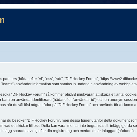
m
s partners (hädanefter “vi”, “oss”, “vår”, “DIF Hockey Forum”, “https://www2.difhock
Teams”) använder information som samlas in under din användning av webbplatsen 
t besöka “DIF Hockey Forum” så kommer phpBB mjukvaran att skapa ett antal cookies, v
er bara en användaridentifierare (hädanefter “användar-id”) och en anonym sessions
s när du väl läst några trådar på “DIF Hockey Forum” och används för att komma ihå
är du besöker “DIF Hockey Forum”, men dessa ligger utanför detta dokument som en
om vad du skickar till oss. Detta kan vara, men är inte begränsat till: inlägg gjor
h inlägg sparade av dig efter din registrering och medan du är inloggad (hädanefter 