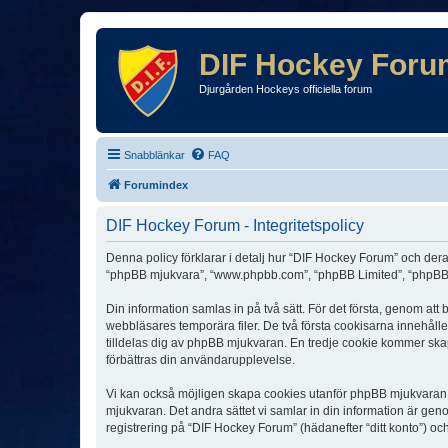
DIF Hockey Foru
Djurgården Hockeys officiella forum
Snabblänkar
FAQ
Forumindex
DIF Hockey Forum - Integritetspolicy
Denna policy förklarar i detalj hur “DIF Hockey Forum” och dera
“phpBB mjukvara”, “www.phpbb.com”, “phpBB Limited”, “phpBB 
Din information samlas in på två sätt. För det första, genom at
webbläsares temporära filer. De två första cookisarna innehåll
tilldelas dig av phpBB mjukvaran. En tredje cookie kommer skapa
förbättras din användarupplevelse.
Vi kan också möjligen skapa cookies utanför phpBB mjukvaran n
mjukvaran. Det andra sättet vi samlar in din information är gen
registrering på “DIF Hockey Forum” (hädanefter “ditt konto”) oc