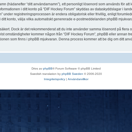
 namn (hädanefter “ditt användarnamn”), ett personligt lösenord som används för att l
Informationen i ditt konto på “DIF Hockey Forum” skyddas av dataskyddslagar i landet
nder registreringsprocessen är endera obligatorisk eller frivillig, enligt forumled
, i ditt konto, välja vilka automatiskt genererade e-postmeddelanden phpBB mjukvara
r säkert. Dock är det rekommenderat att du inte använder samma lösenord på flera olik
st omständigheter kommer någon från “DIF Hockey Forum”, phpBB eller annan tredje p
nktionen som finns i phpBB mjukvaran. Denna process kommer att be dig om ditt 
Drivs av
phpBB
® Forum Software © phpBB Limited
Swedish translation by
phpBB Sweden
© 2006-2020
Integritetspolicy
|
Användarvillkor