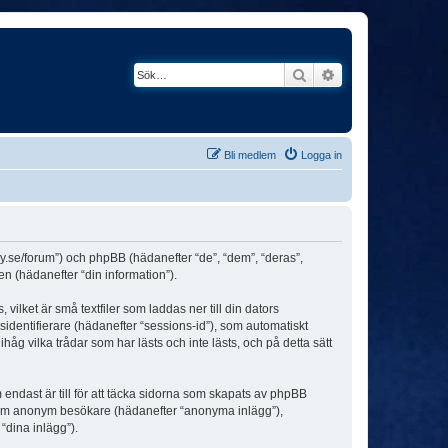
Sök
Avancerad söknin
Bli medlem
Logga in
ey.se/forum”) och phpBB (hädanefter “de”, “dem”, “deras”,
(hädanefter “din information”).
ilket är små textfiler som laddas ner till din dators
identifierare (hädanefter “sessions-id”), som automatiskt
g vilka trådar som har lästs och inte lästs, och på detta sätt
dast är till för att täcka sidorna som skapats av phpBB
da som anonym besökare (hädanefter “anonyma inlägg”),
“dina inlägg”).