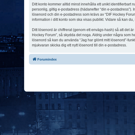
Ditt konto kommer alltid minst innehålla ett unikt identifierbart
personlig, giltig e-postadress (hädanefter “din e-postadress”). 
lösenord och din e-postadress som krävs av “DIF Hockey Forum” u
information i ditt konto som ska visas publikt. Vidare så kan du
Ditt lösenord är chiffrerat (genom ett envägs-hash) så att det ä
Hockey Forum”, så skydda det noga. Aldrig under några som hel
lösenord så kan du använda “Jag har glömt mitt lösenord”-fu
mjukvaran skicka dig ett nytt lösenord till din e-postadress.
Forumindex