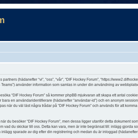
m
s partners (hädanefter “vi”, “oss”, “vår”, “DIF Hockey Forum”, “https://www2.difhock
Teams”) använder information som samlas in under din användning av webbplatsen 
t besöka “DIF Hockey Forum” så kommer phpBB mjukvaran att skapa ett antal cookies, v
er bara en användaridentifierare (hädanefter “användar-id”) och en anonym sessions
s när du väl läst några trådar på “DIF Hockey Forum” och används för att komma ihå
är du besöker “DIF Hockey Forum”, men dessa ligger utanför detta dokument som en
om vad du skickar till oss. Detta kan vara, men är inte begränsat till: inlägg gjor
h inlägg sparade av dig efter din registrering och medan du är inloggad (hädanefter 