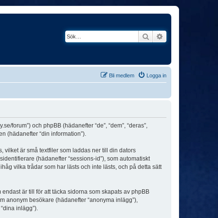
Sök
Avancerad söknin
Bli medlem
Logga in
ey.se/forum”) och phpBB (hädanefter “de”, “dem”, “deras”,
(hädanefter “din information”).
ilket är små textfiler som laddas ner till din dators
identifierare (hädanefter “sessions-id”), som automatiskt
g vilka trådar som har lästs och inte lästs, och på detta sätt
dast är till för att täcka sidorna som skapats av phpBB
da som anonym besökare (hädanefter “anonyma inlägg”),
“dina inlägg”).