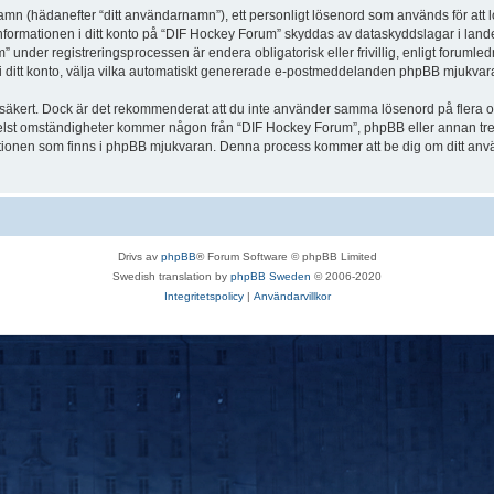
 namn (hädanefter “ditt användarnamn”), ett personligt lösenord som används för att l
Informationen i ditt konto på “DIF Hockey Forum” skyddas av dataskyddslagar i landet
nder registreringsprocessen är endera obligatorisk eller frivillig, enligt forumled
, i ditt konto, välja vilka automatiskt genererade e-postmeddelanden phpBB mjukvara
r säkert. Dock är det rekommenderat att du inte använder samma lösenord på flera olik
st omständigheter kommer någon från “DIF Hockey Forum”, phpBB eller annan tredje p
nktionen som finns i phpBB mjukvaran. Denna process kommer att be dig om ditt 
Drivs av
phpBB
® Forum Software © phpBB Limited
Swedish translation by
phpBB Sweden
© 2006-2020
Integritetspolicy
|
Användarvillkor