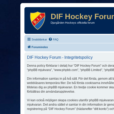
DIF Hockey Foru
Djurgården Hockeys officiella forum
Snabblänkar
FAQ
Forumindex
DIF Hockey Forum - Integritetspolicy
Denna policy förklarar i detalj hur “DIF Hockey Forum” och dera
“phpBB mjukvara”, “www.phpbb.com”, “phpBB Limited”, “phpBB 
Din information samlas in på två sätt. För det första, genom at
webbläsares temporära filer. De två första cookisarna innehåll
tilldelas dig av phpBB mjukvaran. En tredje cookie kommer skapa
förbättras din användarupplevelse.
Vi kan också möjligen skapa cookies utanför phpBB mjukvaran n
mjukvaran. Det andra sättet vi samlar in din information är gen
registrering på “DIF Hockey Forum” (hädanefter “ditt konto”) oc