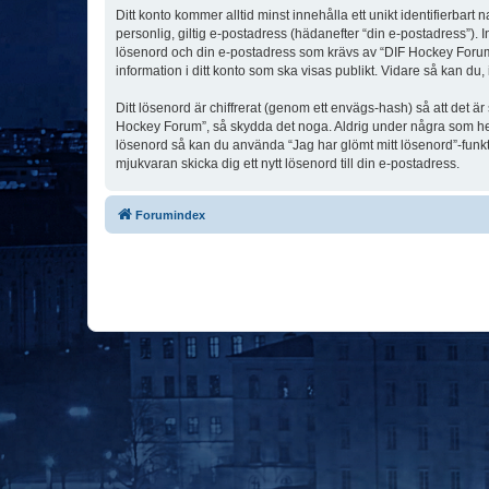
Ditt konto kommer alltid minst innehålla ett unikt identifierbart
personlig, giltig e-postadress (hädanefter “din e-postadress”). 
lösenord och din e-postadress som krävs av “DIF Hockey Forum” u
information i ditt konto som ska visas publikt. Vidare så kan du
Ditt lösenord är chiffrerat (genom ett envägs-hash) så att det ä
Hockey Forum”, så skydda det noga. Aldrig under några som hel
lösenord så kan du använda “Jag har glömt mitt lösenord”-fu
mjukvaran skicka dig ett nytt lösenord till din e-postadress.
Forumindex