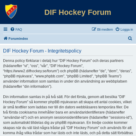
DIF Hockey Forum
FAQ
Bli medlem
Logga in
S
Forumindex
ö
DIF Hockey Forum - Integritetspolicy
k
Denna policy förklarar i detalj hur “DIF Hockey Forum” och deras partners
(hädanefter “vi”, “oss”, “vår”, “DIF Hockey Forum”,
“https://www2.difhockey.se/forum”) och phpBB (hädanefter “de”, “dem”, “deras”,
“phpBB mjukvara”, “www.phpbb.com”, “phpBB Limited”, “phpBB Teams”)
använder information som samlas in under din användning av webbplatsen
(hädanefter “din information”).
Din information samlas in på två sätt. För det första, genom att besöka “DIF
Hockey Forum” så kommer phpBB mjukvaran att skapa ett antal cookies, vilket
är små textfiler som laddas ner till din dators webbläsares temporära filer. De
två första cookisarna innehåller bara en användaridentifierare (hädanefter
“användar-id”) och en anonym sessionsidentifierare (hädanefter “sessions-id”),
som automatiskt tilldelas dig av phpBB mjukvaran. En tredje cookie kommer
skapas när du väl läst några trådar på “DIF Hockey Forum” och används för att
komma ihåg vilka trådar som har lästs och inte lästs, och på detta sätt förbättras