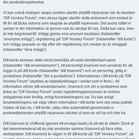
din användarupplevelse.
Vi kan också möjligen skapa cookies utanför phpBB mjukvaran när du besöker
“DIF Hockey Forum”, men dessa ligger utanför detta dokument som endast är
till för att täcka sidorna som skapats av phpBB mjukvaran. Det andra sättet vi
samlar in din information är genom vad du skickar till oss. Detta kan vara, men
är inte begränsat till: inlägg gjorda som anonym besökare (hädanefter
“anonyma inlägg”), registrering på “DIF Hockey Forum” (hädanefter “ditt konto”)
och inlägg sparade av dig efter din registrering och medan du är inloggad
(hädanefter “dina inlägg”).
Ditt konto kommer alltid minst innehålla ett unikt identifierbart namn
(hädanefter “ditt användarnamn”), ett personligt lösenord som används för att
logga in på ditt konto (hädanefter “ditt lösenord”) och en personlig, giltig e-
postadress (hädanefter “din e-postadress”). Informationen i ditt konto på “DIF
Hockey Forum” skyddas av dataskyddslagar i landet som vi finns i. All
information utöver ditt användarnamn, lösenord och din e-postadress som
krävs av “DIF Hockey Forum” under registreringsprocessen är endera
obligatorisk eller frivillig, enligt forumledningens val. Du kan enligt
forumledningens val välja vilken information i ditt konto som ska visas publikt.
Vidare så kan du, i ditt konto, välja vilka automatiskt genererade e-
postmeddelanden phpBB mjukvaran skickar ut som du vill ha och inte ha.
Ditt lösenord är chiffrerat (genom ett envägs-hash) så att det är säkert. Dock är
det rekommenderat att du inte använder samma lösenord på flera olika
webbplatser. Ditt lösenord är vägen in till ditt konto på “DIF Hockey Forum”, så