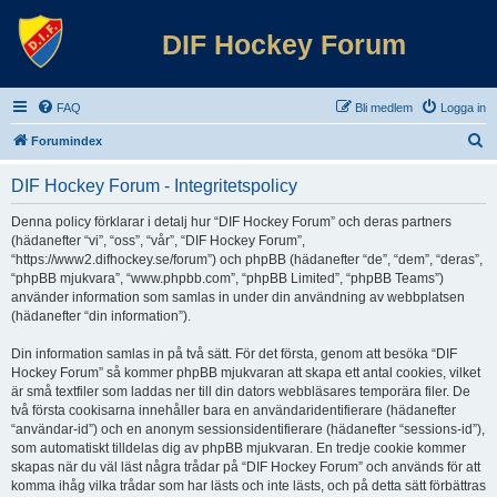
DIF Hockey Forum
FAQ
Bli medlem
Logga in
S
Forumindex
ö
DIF Hockey Forum - Integritetspolicy
k
Denna policy förklarar i detalj hur “DIF Hockey Forum” och deras partners
(hädanefter “vi”, “oss”, “vår”, “DIF Hockey Forum”,
“https://www2.difhockey.se/forum”) och phpBB (hädanefter “de”, “dem”, “deras”,
“phpBB mjukvara”, “www.phpbb.com”, “phpBB Limited”, “phpBB Teams”)
använder information som samlas in under din användning av webbplatsen
(hädanefter “din information”).
Din information samlas in på två sätt. För det första, genom att besöka “DIF
Hockey Forum” så kommer phpBB mjukvaran att skapa ett antal cookies, vilket
är små textfiler som laddas ner till din dators webbläsares temporära filer. De
två första cookisarna innehåller bara en användaridentifierare (hädanefter
“användar-id”) och en anonym sessionsidentifierare (hädanefter “sessions-id”),
som automatiskt tilldelas dig av phpBB mjukvaran. En tredje cookie kommer
skapas när du väl läst några trådar på “DIF Hockey Forum” och används för att
komma ihåg vilka trådar som har lästs och inte lästs, och på detta sätt förbättras