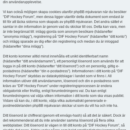
din användarupplevelse.
Vi kan också möjligen skapa cookies utanför phpBB mjukvaran när du besöker
“DIF Hockey Forum”, men dessa ligger utanför detta dokument som endast är
till för att täcka sidorna som skapats av phpBB mjukvaran. Det andra sättet vi
samlar in din information är genom vad du skickar till oss. Detta kan vara, men
är inte begränsat till: inlägg gjorda som anonym besökare (hädanefter
“anonyma inlägg”), registrering på “DIF Hockey Forum” (hädanefter “ditt konto”)
och inlägg sparade av dig efter din registrering och medan du är inloggad
(hädanefter “dina inlägg”).
Ditt konto kommer alltid minst innehålla ett unikt identifierbart namn
(hädanefter “ditt användarnamn”), ett personligt lösenord som används för att
logga in på ditt konto (hädanefter “ditt lösenord”) och en personlig, giltig e-
postadress (hädanefter “din e-postadress”). Informationen i ditt konto på “DIF
Hockey Forum” skyddas av dataskyddslagar i landet som vi finns i. All
information utöver ditt användarnamn, lösenord och din e-postadress som
krävs av “DIF Hockey Forum” under registreringsprocessen är endera
obligatorisk eller frivillig, enligt forumledningens val. Du kan enligt
forumledningens val välja vilken information i ditt konto som ska visas publikt.
Vidare så kan du, i ditt konto, välja vilka automatiskt genererade e-
postmeddelanden phpBB mjukvaran skickar ut som du vill ha och inte ha.
Ditt lösenord är chiffrerat (genom ett envägs-hash) så att det är säkert. Dock är
det rekommenderat att du inte använder samma lösenord på flera olika
webbplatser. Ditt lösenord är vägen in till ditt konto på “DIF Hockey Forum”, så