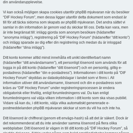
din användarupplevelse.
Vi kan också möjligen skapa cookies utanför phpBB mjukvaran när du besöker
“DIF Hockey Forum”, men dessa ligger utanför detta dokument som endast är
till för att täcka sidorna som skapats av phpBB mjukvaran. Det andra sättet vi
samlar in din information är genom vad du skickar till oss. Detta kan vara, men
är inte begränsat till: inlägg gjorda som anonym besökare (hädanefter
“anonyma inlägg”), registrering på “DIF Hockey Forum” (hädanefter “ditt konto”)
och inlägg sparade av dig efter din registrering och medan du är inloggad
(hädanefter “dina inlägg”).
Ditt konto kommer alltid minst innehålla ett unikt identifierbart namn
(hädanefter “ditt användarnamn”), ett personligt lösenord som används för att
logga in på ditt konto (hädanefter “ditt lösenord”) och en personlig, giltig e-
postadress (hädanefter “din e-postadress”). Informationen i ditt konto på “DIF
Hockey Forum” skyddas av dataskyddslagar i landet som vi finns i. All
information utöver ditt användarnamn, lösenord och din e-postadress som
krävs av “DIF Hockey Forum” under registreringsprocessen är endera
obligatorisk eller frivillig, enligt forumledningens val. Du kan enligt
forumledningens val välja vilken information i ditt konto som ska visas publikt.
Vidare så kan du, i ditt konto, välja vilka automatiskt genererade e-
postmeddelanden phpBB mjukvaran skickar ut som du vill ha och inte ha.
Ditt lösenord är chiffrerat (genom ett envägs-hash) så att det är säkert. Dock är
det rekommenderat att du inte använder samma lösenord på flera olika
webbplatser. Ditt lösenord är vägen in till ditt konto på “DIF Hockey Forum”, så