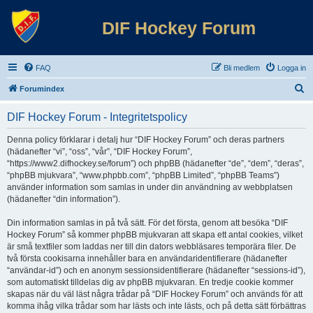
DIF Hockey Forum
FAQ
Bli medlem
Logga in
S
Forumindex
ö
DIF Hockey Forum - Integritetspolicy
k
Denna policy förklarar i detalj hur “DIF Hockey Forum” och deras partners
(hädanefter “vi”, “oss”, “vår”, “DIF Hockey Forum”,
“https://www2.difhockey.se/forum”) och phpBB (hädanefter “de”, “dem”, “deras”,
“phpBB mjukvara”, “www.phpbb.com”, “phpBB Limited”, “phpBB Teams”)
använder information som samlas in under din användning av webbplatsen
(hädanefter “din information”).
Din information samlas in på två sätt. För det första, genom att besöka “DIF
Hockey Forum” så kommer phpBB mjukvaran att skapa ett antal cookies, vilket
är små textfiler som laddas ner till din dators webbläsares temporära filer. De
två första cookisarna innehåller bara en användaridentifierare (hädanefter
“användar-id”) och en anonym sessionsidentifierare (hädanefter “sessions-id”),
som automatiskt tilldelas dig av phpBB mjukvaran. En tredje cookie kommer
skapas när du väl läst några trådar på “DIF Hockey Forum” och används för att
komma ihåg vilka trådar som har lästs och inte lästs, och på detta sätt förbättras