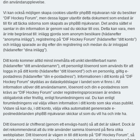
din användarupplevelse.
Vi kan också möjligen skapa cookies utanför phpBB mjukvaran när du besöker
“DIF Hockey Forum”, men dessa ligger utanför detta dokument som endast är
till för att täcka sidorna som skapats av phpBB mjukvaran. Det andra sättet vi
samlar in din information är genom vad du skickar till oss. Detta kan vara, men
är inte begränsat till: inlägg gjorda som anonym besökare (hädanefter
“anonyma inlägg”), registrering på “DIF Hockey Forum” (hädanefter “ditt konto”)
och inlägg sparade av dig efter din registrering och medan du är inloggad
(hädanefter “dina inlägg”).
Ditt konto kommer alltid minst innehålla ett unikt identifierbart namn
(hädanefter “ditt användarnamn”), ett personligt lösenord som används för att
logga in på ditt konto (hädanefter “ditt lösenord”) och en personlig, giltig e-
postadress (hädanefter “din e-postadress”). Informationen i ditt konto på “DIF
Hockey Forum” skyddas av dataskyddslagar i landet som vi finns i. All
information utöver ditt användarnamn, lösenord och din e-postadress som
krävs av “DIF Hockey Forum” under registreringsprocessen är endera
obligatorisk eller frivillig, enligt forumledningens val. Du kan enligt
forumledningens val välja vilken information i ditt konto som ska visas publikt.
Vidare så kan du, i ditt konto, välja vilka automatiskt genererade e-
postmeddelanden phpBB mjukvaran skickar ut som du vill ha och inte ha.
Ditt lösenord är chiffrerat (genom ett envägs-hash) så att det är säkert. Dock är
det rekommenderat att du inte använder samma lösenord på flera olika
webbplatser. Ditt lösenord är vägen in till ditt konto på “DIF Hockey Forum”, så