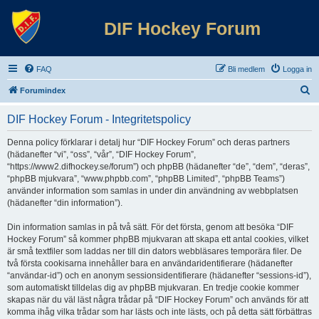
DIF Hockey Forum
FAQ
Bli medlem
Logga in
S
Forumindex
ö
DIF Hockey Forum - Integritetspolicy
k
Denna policy förklarar i detalj hur “DIF Hockey Forum” och deras partners
(hädanefter “vi”, “oss”, “vår”, “DIF Hockey Forum”,
“https://www2.difhockey.se/forum”) och phpBB (hädanefter “de”, “dem”, “deras”,
“phpBB mjukvara”, “www.phpbb.com”, “phpBB Limited”, “phpBB Teams”)
använder information som samlas in under din användning av webbplatsen
(hädanefter “din information”).
Din information samlas in på två sätt. För det första, genom att besöka “DIF
Hockey Forum” så kommer phpBB mjukvaran att skapa ett antal cookies, vilket
är små textfiler som laddas ner till din dators webbläsares temporära filer. De
två första cookisarna innehåller bara en användaridentifierare (hädanefter
“användar-id”) och en anonym sessionsidentifierare (hädanefter “sessions-id”),
som automatiskt tilldelas dig av phpBB mjukvaran. En tredje cookie kommer
skapas när du väl läst några trådar på “DIF Hockey Forum” och används för att
komma ihåg vilka trådar som har lästs och inte lästs, och på detta sätt förbättras