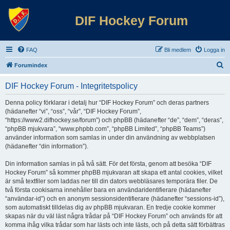
DIF Hockey Forum
FAQ
Bli medlem
Logga in
S
Forumindex
ö
DIF Hockey Forum - Integritetspolicy
k
Denna policy förklarar i detalj hur “DIF Hockey Forum” och deras partners
(hädanefter “vi”, “oss”, “vår”, “DIF Hockey Forum”,
“https://www2.difhockey.se/forum”) och phpBB (hädanefter “de”, “dem”, “deras”,
“phpBB mjukvara”, “www.phpbb.com”, “phpBB Limited”, “phpBB Teams”)
använder information som samlas in under din användning av webbplatsen
(hädanefter “din information”).
Din information samlas in på två sätt. För det första, genom att besöka “DIF
Hockey Forum” så kommer phpBB mjukvaran att skapa ett antal cookies, vilket
är små textfiler som laddas ner till din dators webbläsares temporära filer. De
två första cookisarna innehåller bara en användaridentifierare (hädanefter
“användar-id”) och en anonym sessionsidentifierare (hädanefter “sessions-id”),
som automatiskt tilldelas dig av phpBB mjukvaran. En tredje cookie kommer
skapas när du väl läst några trådar på “DIF Hockey Forum” och används för att
komma ihåg vilka trådar som har lästs och inte lästs, och på detta sätt förbättras