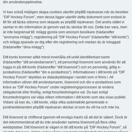
din användarupplevelse.
Vi kan också möjligen skapa cookies utanför phpBB mjukvaran när du besöker
“DIF Hockey Forum”, men dessa ligger utanför detta dokument som endast är
till för att täcka sidorna som skapats av phpBB mjukvaran. Det andra sättet vi
samlar in din information är genom vad du skickar till oss. Detta kan vara, men
är inte begränsat till: inlägg gjorda som anonym besökare (hädanefter
“anonyma inlägg”), registrering på “DIF Hockey Forum” (hädanefter “ditt konto”)
och inlägg sparade av dig efter din registrering och medan du är inloggad
(hädanefter “dina inlägg”).
Ditt konto kommer alltid minst innehålla ett unikt identifierbart namn
(hädanefter “ditt användarnamn”), ett personligt lösenord som används för att
logga in på ditt konto (hädanefter “ditt lösenord”) och en personlig, giltig e-
postadress (hädanefter “din e-postadress”). Informationen i ditt konto på “DIF
Hockey Forum” skyddas av dataskyddslagar i landet som vi finns i. All
information utöver ditt användarnamn, lösenord och din e-postadress som
krävs av “DIF Hockey Forum” under registreringsprocessen är endera
obligatorisk eller frivillig, enligt forumledningens val. Du kan enligt
forumledningens val välja vilken information i ditt konto som ska visas publikt.
Vidare så kan du, i ditt konto, välja vilka automatiskt genererade e-
postmeddelanden phpBB mjukvaran skickar ut som du vill ha och inte ha.
Ditt lösenord är chiffrerat (genom ett envägs-hash) så att det är säkert. Dock är
det rekommenderat att du inte använder samma lösenord på flera olika
webbplatser. Ditt lösenord är vägen in till ditt konto på “DIF Hockey Forum”, så