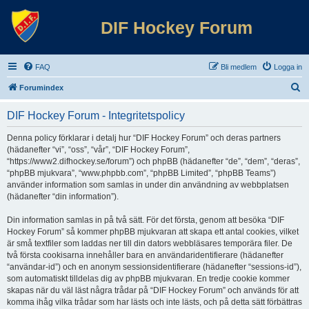
DIF Hockey Forum
FAQ
Bli medlem
Logga in
S
Forumindex
ö
DIF Hockey Forum - Integritetspolicy
k
Denna policy förklarar i detalj hur “DIF Hockey Forum” och deras partners
(hädanefter “vi”, “oss”, “vår”, “DIF Hockey Forum”,
“https://www2.difhockey.se/forum”) och phpBB (hädanefter “de”, “dem”, “deras”,
“phpBB mjukvara”, “www.phpbb.com”, “phpBB Limited”, “phpBB Teams”)
använder information som samlas in under din användning av webbplatsen
(hädanefter “din information”).
Din information samlas in på två sätt. För det första, genom att besöka “DIF
Hockey Forum” så kommer phpBB mjukvaran att skapa ett antal cookies, vilket
är små textfiler som laddas ner till din dators webbläsares temporära filer. De
två första cookisarna innehåller bara en användaridentifierare (hädanefter
“användar-id”) och en anonym sessionsidentifierare (hädanefter “sessions-id”),
som automatiskt tilldelas dig av phpBB mjukvaran. En tredje cookie kommer
skapas när du väl läst några trådar på “DIF Hockey Forum” och används för att
komma ihåg vilka trådar som har lästs och inte lästs, och på detta sätt förbättras