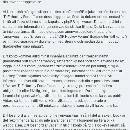
din användarupplevelse.
Vi kan också möjligen skapa cookies utanför phpBB mjukvaran när du besöker
“DIF Hockey Forum”, men dessa ligger utanför detta dokument som endast är
till för att täcka sidorna som skapats av phpBB mjukvaran. Det andra sättet vi
samlar in din information är genom vad du skickar till oss. Detta kan vara, men
är inte begränsat till: inlägg gjorda som anonym besökare (hädanefter
“anonyma inlägg”), registrering på “DIF Hockey Forum” (hädanefter “ditt konto”)
och inlägg sparade av dig efter din registrering och medan du är inloggad
(hädanefter “dina inlägg”).
Ditt konto kommer alltid minst innehålla ett unikt identifierbart namn
(hädanefter “ditt användarnamn”), ett personligt lösenord som används för att
logga in på ditt konto (hädanefter “ditt lösenord”) och en personlig, giltig e-
postadress (hädanefter “din e-postadress”). Informationen i ditt konto på “DIF
Hockey Forum” skyddas av dataskyddslagar i landet som vi finns i. All
information utöver ditt användarnamn, lösenord och din e-postadress som
krävs av “DIF Hockey Forum” under registreringsprocessen är endera
obligatorisk eller frivillig, enligt forumledningens val. Du kan enligt
forumledningens val välja vilken information i ditt konto som ska visas publikt.
Vidare så kan du, i ditt konto, välja vilka automatiskt genererade e-
postmeddelanden phpBB mjukvaran skickar ut som du vill ha och inte ha.
Ditt lösenord är chiffrerat (genom ett envägs-hash) så att det är säkert. Dock är
det rekommenderat att du inte använder samma lösenord på flera olika
webbplatser. Ditt lösenord är vägen in till ditt konto på “DIF Hockey Forum”, så