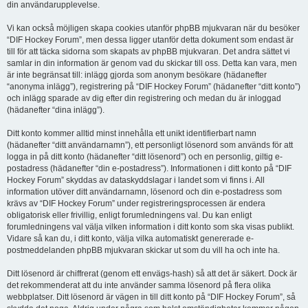
din användarupplevelse.
Vi kan också möjligen skapa cookies utanför phpBB mjukvaran när du besöker
“DIF Hockey Forum”, men dessa ligger utanför detta dokument som endast är
till för att täcka sidorna som skapats av phpBB mjukvaran. Det andra sättet vi
samlar in din information är genom vad du skickar till oss. Detta kan vara, men
är inte begränsat till: inlägg gjorda som anonym besökare (hädanefter
“anonyma inlägg”), registrering på “DIF Hockey Forum” (hädanefter “ditt konto”)
och inlägg sparade av dig efter din registrering och medan du är inloggad
(hädanefter “dina inlägg”).
Ditt konto kommer alltid minst innehålla ett unikt identifierbart namn
(hädanefter “ditt användarnamn”), ett personligt lösenord som används för att
logga in på ditt konto (hädanefter “ditt lösenord”) och en personlig, giltig e-
postadress (hädanefter “din e-postadress”). Informationen i ditt konto på “DIF
Hockey Forum” skyddas av dataskyddslagar i landet som vi finns i. All
information utöver ditt användarnamn, lösenord och din e-postadress som
krävs av “DIF Hockey Forum” under registreringsprocessen är endera
obligatorisk eller frivillig, enligt forumledningens val. Du kan enligt
forumledningens val välja vilken information i ditt konto som ska visas publikt.
Vidare så kan du, i ditt konto, välja vilka automatiskt genererade e-
postmeddelanden phpBB mjukvaran skickar ut som du vill ha och inte ha.
Ditt lösenord är chiffrerat (genom ett envägs-hash) så att det är säkert. Dock är
det rekommenderat att du inte använder samma lösenord på flera olika
webbplatser. Ditt lösenord är vägen in till ditt konto på “DIF Hockey Forum”, så