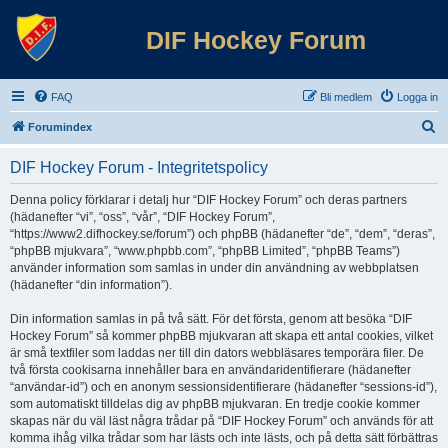
DIF Hockey Forum
FAQ
Bli medlem
Logga in
S
Forumindex
ö
DIF Hockey Forum - Integritetspolicy
k
Denna policy förklarar i detalj hur “DIF Hockey Forum” och deras partners
(hädanefter “vi”, “oss”, “vår”, “DIF Hockey Forum”,
“https://www2.difhockey.se/forum”) och phpBB (hädanefter “de”, “dem”, “deras”,
“phpBB mjukvara”, “www.phpbb.com”, “phpBB Limited”, “phpBB Teams”)
använder information som samlas in under din användning av webbplatsen
(hädanefter “din information”).
Din information samlas in på två sätt. För det första, genom att besöka “DIF
Hockey Forum” så kommer phpBB mjukvaran att skapa ett antal cookies, vilket
är små textfiler som laddas ner till din dators webbläsares temporära filer. De
två första cookisarna innehåller bara en användaridentifierare (hädanefter
“användar-id”) och en anonym sessionsidentifierare (hädanefter “sessions-id”),
som automatiskt tilldelas dig av phpBB mjukvaran. En tredje cookie kommer
skapas när du väl läst några trådar på “DIF Hockey Forum” och används för att
komma ihåg vilka trådar som har lästs och inte lästs, och på detta sätt förbättras