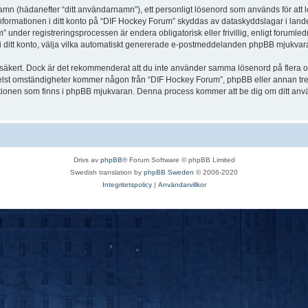
 namn (hädanefter “ditt användarnamn”), ett personligt lösenord som används för att l
Informationen i ditt konto på “DIF Hockey Forum” skyddas av dataskyddslagar i landet
nder registreringsprocessen är endera obligatorisk eller frivillig, enligt forumled
, i ditt konto, välja vilka automatiskt genererade e-postmeddelanden phpBB mjukvara
r säkert. Dock är det rekommenderat att du inte använder samma lösenord på flera olik
st omständigheter kommer någon från “DIF Hockey Forum”, phpBB eller annan tredje p
nktionen som finns i phpBB mjukvaran. Denna process kommer att be dig om ditt 
Drivs av
phpBB
® Forum Software © phpBB Limited
Swedish translation by
phpBB Sweden
© 2006-2020
Integritetspolicy
|
Användarvillkor