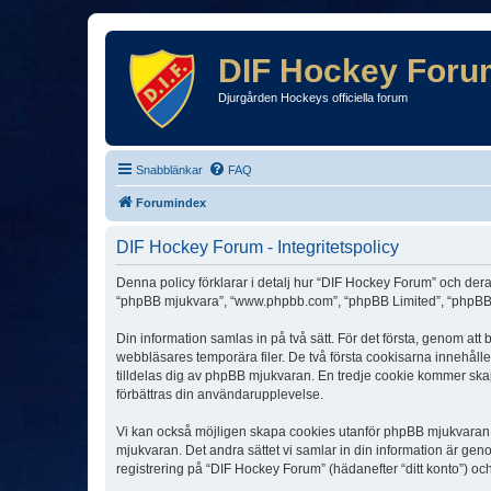
DIF Hockey Foru
Djurgården Hockeys officiella forum
Snabblänkar
FAQ
Forumindex
DIF Hockey Forum - Integritetspolicy
Denna policy förklarar i detalj hur “DIF Hockey Forum” och dera
“phpBB mjukvara”, “www.phpbb.com”, “phpBB Limited”, “phpBB 
Din information samlas in på två sätt. För det första, genom at
webbläsares temporära filer. De två första cookisarna innehåll
tilldelas dig av phpBB mjukvaran. En tredje cookie kommer skapa
förbättras din användarupplevelse.
Vi kan också möjligen skapa cookies utanför phpBB mjukvaran n
mjukvaran. Det andra sättet vi samlar in din information är gen
registrering på “DIF Hockey Forum” (hädanefter “ditt konto”) oc