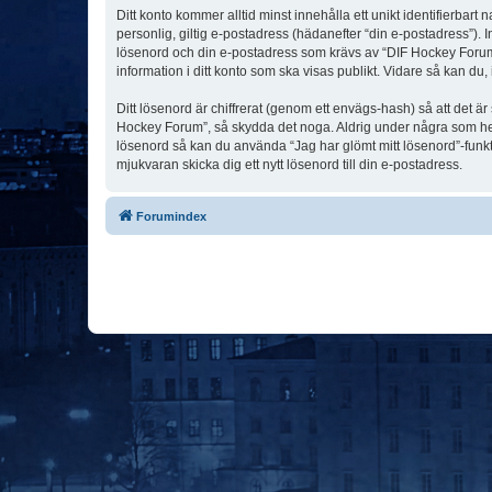
Ditt konto kommer alltid minst innehålla ett unikt identifierbart
personlig, giltig e-postadress (hädanefter “din e-postadress”). 
lösenord och din e-postadress som krävs av “DIF Hockey Forum” u
information i ditt konto som ska visas publikt. Vidare så kan du
Ditt lösenord är chiffrerat (genom ett envägs-hash) så att det ä
Hockey Forum”, så skydda det noga. Aldrig under några som hel
lösenord så kan du använda “Jag har glömt mitt lösenord”-fu
mjukvaran skicka dig ett nytt lösenord till din e-postadress.
Forumindex