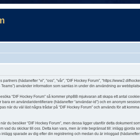
m
s partners (hädanefter “vi”, “oss”, “vår”, “DIF Hockey Forum”, “https://www2.difhock
Teams”) använder information som samlas in under din användning av webbplatsen 
t besöka “DIF Hockey Forum” så kommer phpBB mjukvaran att skapa ett antal cookies, v
er bara en användaridentifierare (hädanefter “användar-id”) och en anonym sessions
s när du väl läst några trådar på “DIF Hockey Forum” och används för att komma ihå
är du besöker “DIF Hockey Forum”, men dessa ligger utanför detta dokument som en
om vad du skickar till oss. Detta kan vara, men är inte begränsat till: inlägg gjor
h inlägg sparade av dig efter din registrering och medan du är inloggad (hädanefter 