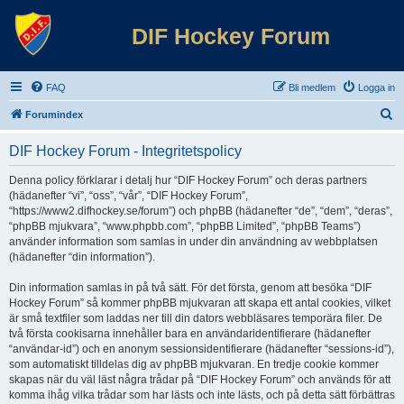
DIF Hockey Forum
FAQ
Bli medlem
Logga in
S
Forumindex
ö
DIF Hockey Forum - Integritetspolicy
k
Denna policy förklarar i detalj hur “DIF Hockey Forum” och deras partners
(hädanefter “vi”, “oss”, “vår”, “DIF Hockey Forum”,
“https://www2.difhockey.se/forum”) och phpBB (hädanefter “de”, “dem”, “deras”,
“phpBB mjukvara”, “www.phpbb.com”, “phpBB Limited”, “phpBB Teams”)
använder information som samlas in under din användning av webbplatsen
(hädanefter “din information”).
Din information samlas in på två sätt. För det första, genom att besöka “DIF
Hockey Forum” så kommer phpBB mjukvaran att skapa ett antal cookies, vilket
är små textfiler som laddas ner till din dators webbläsares temporära filer. De
två första cookisarna innehåller bara en användaridentifierare (hädanefter
“användar-id”) och en anonym sessionsidentifierare (hädanefter “sessions-id”),
som automatiskt tilldelas dig av phpBB mjukvaran. En tredje cookie kommer
skapas när du väl läst några trådar på “DIF Hockey Forum” och används för att
komma ihåg vilka trådar som har lästs och inte lästs, och på detta sätt förbättras