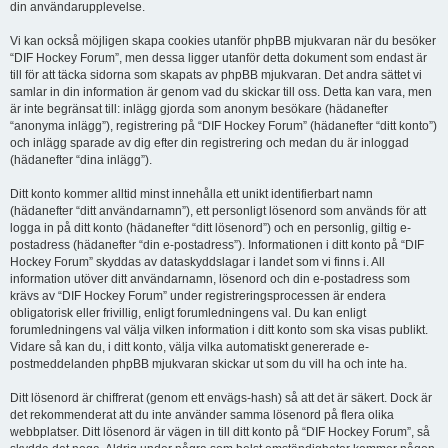
din användarupplevelse.
Vi kan också möjligen skapa cookies utanför phpBB mjukvaran när du besöker
“DIF Hockey Forum”, men dessa ligger utanför detta dokument som endast är
till för att täcka sidorna som skapats av phpBB mjukvaran. Det andra sättet vi
samlar in din information är genom vad du skickar till oss. Detta kan vara, men
är inte begränsat till: inlägg gjorda som anonym besökare (hädanefter
“anonyma inlägg”), registrering på “DIF Hockey Forum” (hädanefter “ditt konto”)
och inlägg sparade av dig efter din registrering och medan du är inloggad
(hädanefter “dina inlägg”).
Ditt konto kommer alltid minst innehålla ett unikt identifierbart namn
(hädanefter “ditt användarnamn”), ett personligt lösenord som används för att
logga in på ditt konto (hädanefter “ditt lösenord”) och en personlig, giltig e-
postadress (hädanefter “din e-postadress”). Informationen i ditt konto på “DIF
Hockey Forum” skyddas av dataskyddslagar i landet som vi finns i. All
information utöver ditt användarnamn, lösenord och din e-postadress som
krävs av “DIF Hockey Forum” under registreringsprocessen är endera
obligatorisk eller frivillig, enligt forumledningens val. Du kan enligt
forumledningens val välja vilken information i ditt konto som ska visas publikt.
Vidare så kan du, i ditt konto, välja vilka automatiskt genererade e-
postmeddelanden phpBB mjukvaran skickar ut som du vill ha och inte ha.
Ditt lösenord är chiffrerat (genom ett envägs-hash) så att det är säkert. Dock är
det rekommenderat att du inte använder samma lösenord på flera olika
webbplatser. Ditt lösenord är vägen in till ditt konto på “DIF Hockey Forum”, så