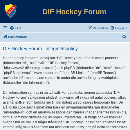
DIF Hockey Forum
FAQ
Bli medlem
Logga in
S
Forumindex
ö
DIF Hockey Forum - Integritetspolicy
k
Denna policy förklarar i detalj hur “DIF Hockey Forum” och deras partners
(hädanefter “vi”, “oss”, “vår”, “DIF Hockey Forum”,
“https://www2.difhockey.se/forum”) och phpBB (hädanefter “de”, “dem”, “deras”,
“phpBB mjukvara”, “www.phpbb.com”, “phpBB Limited”, “phpBB Teams”)
använder information som samlas in under din användning av webbplatsen
(hädanefter “din information”).
Din information samlas in på två sätt. För det första, genom att besöka “DIF
Hockey Forum” så kommer phpBB mjukvaran att skapa ett antal cookies, vilket
är små textfiler som laddas ner till din dators webbläsares temporära filer. De
två första cookisarna innehåller bara en användaridentifierare (hädanefter
“användar-id”) och en anonym sessionsidentifierare (hädanefter “sessions-id”),
som automatiskt tilldelas dig av phpBB mjukvaran. En tredje cookie kommer
skapas när du väl läst några trådar på “DIF Hockey Forum” och används för att
komma ihåg vilka trådar som har lästs och inte lästs, och på detta sätt förbättras