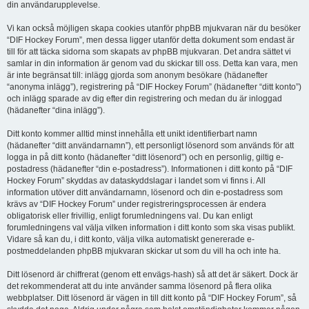
din användarupplevelse.
Vi kan också möjligen skapa cookies utanför phpBB mjukvaran när du besöker
“DIF Hockey Forum”, men dessa ligger utanför detta dokument som endast är
till för att täcka sidorna som skapats av phpBB mjukvaran. Det andra sättet vi
samlar in din information är genom vad du skickar till oss. Detta kan vara, men
är inte begränsat till: inlägg gjorda som anonym besökare (hädanefter
“anonyma inlägg”), registrering på “DIF Hockey Forum” (hädanefter “ditt konto”)
och inlägg sparade av dig efter din registrering och medan du är inloggad
(hädanefter “dina inlägg”).
Ditt konto kommer alltid minst innehålla ett unikt identifierbart namn
(hädanefter “ditt användarnamn”), ett personligt lösenord som används för att
logga in på ditt konto (hädanefter “ditt lösenord”) och en personlig, giltig e-
postadress (hädanefter “din e-postadress”). Informationen i ditt konto på “DIF
Hockey Forum” skyddas av dataskyddslagar i landet som vi finns i. All
information utöver ditt användarnamn, lösenord och din e-postadress som
krävs av “DIF Hockey Forum” under registreringsprocessen är endera
obligatorisk eller frivillig, enligt forumledningens val. Du kan enligt
forumledningens val välja vilken information i ditt konto som ska visas publikt.
Vidare så kan du, i ditt konto, välja vilka automatiskt genererade e-
postmeddelanden phpBB mjukvaran skickar ut som du vill ha och inte ha.
Ditt lösenord är chiffrerat (genom ett envägs-hash) så att det är säkert. Dock är
det rekommenderat att du inte använder samma lösenord på flera olika
webbplatser. Ditt lösenord är vägen in till ditt konto på “DIF Hockey Forum”, så