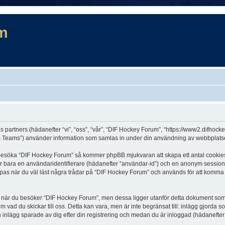
m
s partners (hädanefter “vi”, “oss”, “vår”, “DIF Hockey Forum”, “https://www2.difhock
Teams”) använder information som samlas in under din användning av webbplatsen 
t besöka “DIF Hockey Forum” så kommer phpBB mjukvaran att skapa ett antal cookies, v
er bara en användaridentifierare (hädanefter “användar-id”) och en anonym sessions
s när du väl läst några trådar på “DIF Hockey Forum” och används för att komma ihå
är du besöker “DIF Hockey Forum”, men dessa ligger utanför detta dokument som en
om vad du skickar till oss. Detta kan vara, men är inte begränsat till: inlägg gjor
h inlägg sparade av dig efter din registrering och medan du är inloggad (hädanefter 