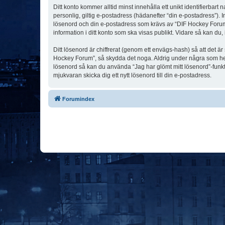
Ditt konto kommer alltid minst innehålla ett unikt identifierbart
personlig, giltig e-postadress (hädanefter “din e-postadress”). 
lösenord och din e-postadress som krävs av “DIF Hockey Forum” u
information i ditt konto som ska visas publikt. Vidare så kan du
Ditt lösenord är chiffrerat (genom ett envägs-hash) så att det ä
Hockey Forum”, så skydda det noga. Aldrig under några som hel
lösenord så kan du använda “Jag har glömt mitt lösenord”-fu
mjukvaran skicka dig ett nytt lösenord till din e-postadress.
Forumindex