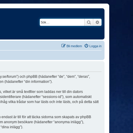
Sök
Avancerad söknin
Bli medlem
Logga in
ey.se/forum”) och phpBB (hädanefter “de”, “dem”, “deras”,
(hädanefter “din information”).
ilket är små textfiler som laddas ner till din dators
identifierare (hädanefter “sessions-id”), som automatiskt
g vilka trådar som har lästs och inte lästs, och på detta sätt
dast är till för att täcka sidorna som skapats av phpBB
da som anonym besökare (hädanefter “anonyma inlägg”),
“dina inlägg”).