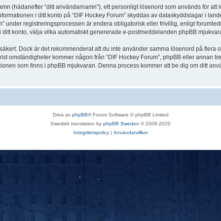
 namn (hädanefter “ditt användarnamn”), ett personligt lösenord som används för att l
Informationen i ditt konto på “DIF Hockey Forum” skyddas av dataskyddslagar i landet
nder registreringsprocessen är endera obligatorisk eller frivillig, enligt forumled
, i ditt konto, välja vilka automatiskt genererade e-postmeddelanden phpBB mjukvara
r säkert. Dock är det rekommenderat att du inte använder samma lösenord på flera olik
st omständigheter kommer någon från “DIF Hockey Forum”, phpBB eller annan tredje p
nktionen som finns i phpBB mjukvaran. Denna process kommer att be dig om ditt 
Drivs av
phpBB
® Forum Software © phpBB Limited
Swedish translation by
phpBB Sweden
© 2006-2020
Integritetspolicy
|
Användarvillkor