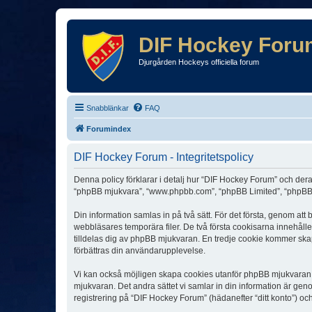
DIF Hockey Foru
Djurgården Hockeys officiella forum
Snabblänkar
FAQ
Forumindex
DIF Hockey Forum - Integritetspolicy
Denna policy förklarar i detalj hur “DIF Hockey Forum” och dera
“phpBB mjukvara”, “www.phpbb.com”, “phpBB Limited”, “phpBB 
Din information samlas in på två sätt. För det första, genom at
webbläsares temporära filer. De två första cookisarna innehåll
tilldelas dig av phpBB mjukvaran. En tredje cookie kommer skapa
förbättras din användarupplevelse.
Vi kan också möjligen skapa cookies utanför phpBB mjukvaran n
mjukvaran. Det andra sättet vi samlar in din information är gen
registrering på “DIF Hockey Forum” (hädanefter “ditt konto”) oc