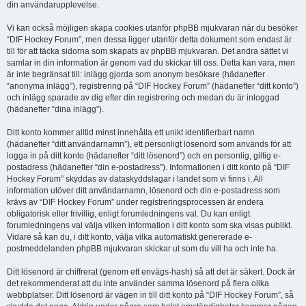
din användarupplevelse.
Vi kan också möjligen skapa cookies utanför phpBB mjukvaran när du besöker
“DIF Hockey Forum”, men dessa ligger utanför detta dokument som endast är
till för att täcka sidorna som skapats av phpBB mjukvaran. Det andra sättet vi
samlar in din information är genom vad du skickar till oss. Detta kan vara, men
är inte begränsat till: inlägg gjorda som anonym besökare (hädanefter
“anonyma inlägg”), registrering på “DIF Hockey Forum” (hädanefter “ditt konto”)
och inlägg sparade av dig efter din registrering och medan du är inloggad
(hädanefter “dina inlägg”).
Ditt konto kommer alltid minst innehålla ett unikt identifierbart namn
(hädanefter “ditt användarnamn”), ett personligt lösenord som används för att
logga in på ditt konto (hädanefter “ditt lösenord”) och en personlig, giltig e-
postadress (hädanefter “din e-postadress”). Informationen i ditt konto på “DIF
Hockey Forum” skyddas av dataskyddslagar i landet som vi finns i. All
information utöver ditt användarnamn, lösenord och din e-postadress som
krävs av “DIF Hockey Forum” under registreringsprocessen är endera
obligatorisk eller frivillig, enligt forumledningens val. Du kan enligt
forumledningens val välja vilken information i ditt konto som ska visas publikt.
Vidare så kan du, i ditt konto, välja vilka automatiskt genererade e-
postmeddelanden phpBB mjukvaran skickar ut som du vill ha och inte ha.
Ditt lösenord är chiffrerat (genom ett envägs-hash) så att det är säkert. Dock är
det rekommenderat att du inte använder samma lösenord på flera olika
webbplatser. Ditt lösenord är vägen in till ditt konto på “DIF Hockey Forum”, så