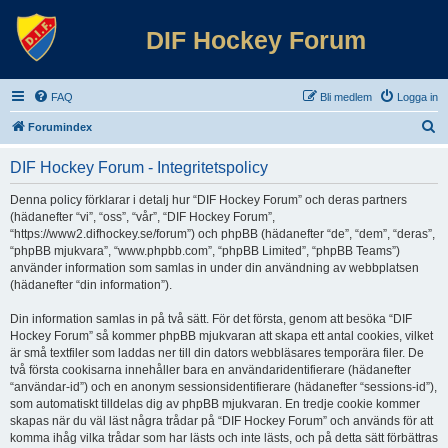
DIF Hockey Forum
FAQ
Bli medlem
Logga in
S
Forumindex
ö
DIF Hockey Forum - Integritetspolicy
k
Denna policy förklarar i detalj hur “DIF Hockey Forum” och deras partners
(hädanefter “vi”, “oss”, “vår”, “DIF Hockey Forum”,
“https://www2.difhockey.se/forum”) och phpBB (hädanefter “de”, “dem”, “deras”,
“phpBB mjukvara”, “www.phpbb.com”, “phpBB Limited”, “phpBB Teams”)
använder information som samlas in under din användning av webbplatsen
(hädanefter “din information”).
Din information samlas in på två sätt. För det första, genom att besöka “DIF
Hockey Forum” så kommer phpBB mjukvaran att skapa ett antal cookies, vilket
är små textfiler som laddas ner till din dators webbläsares temporära filer. De
två första cookisarna innehåller bara en användaridentifierare (hädanefter
“användar-id”) och en anonym sessionsidentifierare (hädanefter “sessions-id”),
som automatiskt tilldelas dig av phpBB mjukvaran. En tredje cookie kommer
skapas när du väl läst några trådar på “DIF Hockey Forum” och används för att
komma ihåg vilka trådar som har lästs och inte lästs, och på detta sätt förbättras