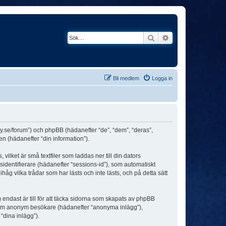
Sök
Avancerad söknin
Bli medlem
Logga in
ey.se/forum”) och phpBB (hädanefter “de”, “dem”, “deras”,
(hädanefter “din information”).
ilket är små textfiler som laddas ner till din dators
identifierare (hädanefter “sessions-id”), som automatiskt
g vilka trådar som har lästs och inte lästs, och på detta sätt
dast är till för att täcka sidorna som skapats av phpBB
da som anonym besökare (hädanefter “anonyma inlägg”),
“dina inlägg”).