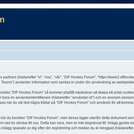
m
s partners (hädanefter “vi”, “oss”, “vår”, “DIF Hockey Forum”, “https://www2.difhock
Teams”) använder information som samlas in under din användning av webbplatsen 
t besöka “DIF Hockey Forum” så kommer phpBB mjukvaran att skapa ett antal cookies, v
er bara en användaridentifierare (hädanefter “användar-id”) och en anonym sessions
s när du väl läst några trådar på “DIF Hockey Forum” och används för att komma ihå
är du besöker “DIF Hockey Forum”, men dessa ligger utanför detta dokument som en
om vad du skickar till oss. Detta kan vara, men är inte begränsat till: inlägg gjor
h inlägg sparade av dig efter din registrering och medan du är inloggad (hädanefter 