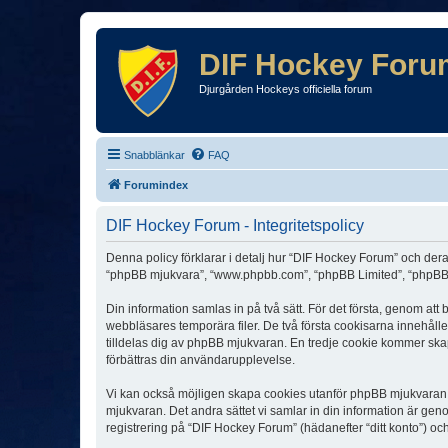
DIF Hockey Foru
Djurgården Hockeys officiella forum
Snabblänkar
FAQ
Forumindex
DIF Hockey Forum - Integritetspolicy
Denna policy förklarar i detalj hur “DIF Hockey Forum” och dera
“phpBB mjukvara”, “www.phpbb.com”, “phpBB Limited”, “phpBB 
Din information samlas in på två sätt. För det första, genom at
webbläsares temporära filer. De två första cookisarna innehåll
tilldelas dig av phpBB mjukvaran. En tredje cookie kommer skapa
förbättras din användarupplevelse.
Vi kan också möjligen skapa cookies utanför phpBB mjukvaran n
mjukvaran. Det andra sättet vi samlar in din information är gen
registrering på “DIF Hockey Forum” (hädanefter “ditt konto”) oc