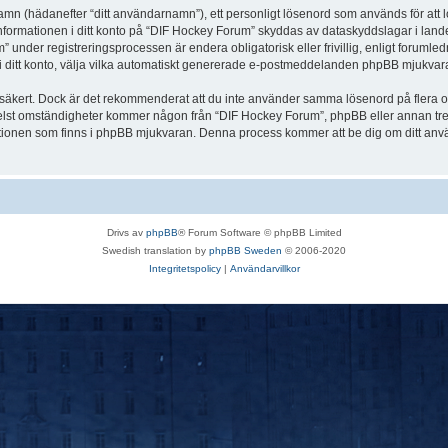
 namn (hädanefter “ditt användarnamn”), ett personligt lösenord som används för att l
Informationen i ditt konto på “DIF Hockey Forum” skyddas av dataskyddslagar i landet
nder registreringsprocessen är endera obligatorisk eller frivillig, enligt forumled
, i ditt konto, välja vilka automatiskt genererade e-postmeddelanden phpBB mjukvara
r säkert. Dock är det rekommenderat att du inte använder samma lösenord på flera olik
st omständigheter kommer någon från “DIF Hockey Forum”, phpBB eller annan tredje p
nktionen som finns i phpBB mjukvaran. Denna process kommer att be dig om ditt 
Drivs av
phpBB
® Forum Software © phpBB Limited
Swedish translation by
phpBB Sweden
© 2006-2020
Integritetspolicy
|
Användarvillkor