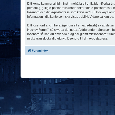
Ditt konto kommer alltid minst innehålla ett unikt identifierbart
personlig, giltig e-postadress (hädanefter “din e-postadress”). 
lösenord och din e-postadress som krävs av “DIF Hockey Forum” u
information i ditt konto som ska visas publikt. Vidare så kan du
Ditt lösenord är chiffrerat (genom ett envägs-hash) så att det ä
Hockey Forum”, så skydda det noga. Aldrig under några som hel
lösenord så kan du använda “Jag har glömt mitt lösenord”-fu
mjukvaran skicka dig ett nytt lösenord till din e-postadress.
Forumindex