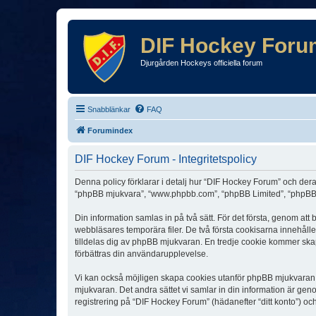
DIF Hockey Foru
Djurgården Hockeys officiella forum
Snabblänkar
FAQ
Forumindex
DIF Hockey Forum - Integritetspolicy
Denna policy förklarar i detalj hur “DIF Hockey Forum” och dera
“phpBB mjukvara”, “www.phpbb.com”, “phpBB Limited”, “phpBB 
Din information samlas in på två sätt. För det första, genom at
webbläsares temporära filer. De två första cookisarna innehåll
tilldelas dig av phpBB mjukvaran. En tredje cookie kommer skapa
förbättras din användarupplevelse.
Vi kan också möjligen skapa cookies utanför phpBB mjukvaran n
mjukvaran. Det andra sättet vi samlar in din information är gen
registrering på “DIF Hockey Forum” (hädanefter “ditt konto”) oc