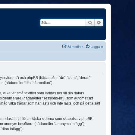
Sök
Avancerad söknin
Bli medlem
Logga in
ey.se/forum”) och phpBB (hädanefter “de”, “dem”, “deras”,
(hädanefter “din information”).
ilket är små textfiler som laddas ner till din dators
identifierare (hädanefter “sessions-id”), som automatiskt
g vilka trådar som har lästs och inte lästs, och på detta sätt
dast är till för att täcka sidorna som skapats av phpBB
da som anonym besökare (hädanefter “anonyma inlägg”),
“dina inlägg”).