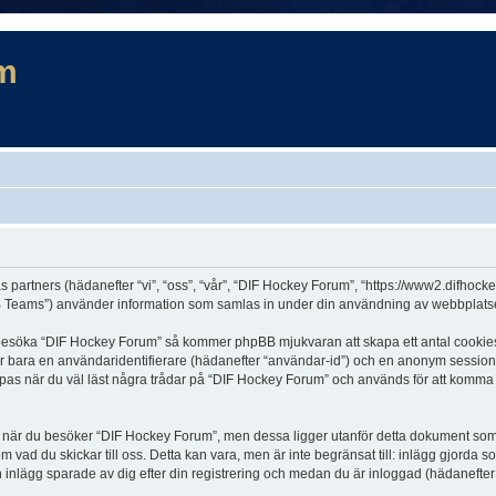
m
s partners (hädanefter “vi”, “oss”, “vår”, “DIF Hockey Forum”, “https://www2.difhock
Teams”) använder information som samlas in under din användning av webbplatsen 
t besöka “DIF Hockey Forum” så kommer phpBB mjukvaran att skapa ett antal cookies, v
er bara en användaridentifierare (hädanefter “användar-id”) och en anonym sessions
s när du väl läst några trådar på “DIF Hockey Forum” och används för att komma ihå
är du besöker “DIF Hockey Forum”, men dessa ligger utanför detta dokument som en
om vad du skickar till oss. Detta kan vara, men är inte begränsat till: inlägg gjor
h inlägg sparade av dig efter din registrering och medan du är inloggad (hädanefter 