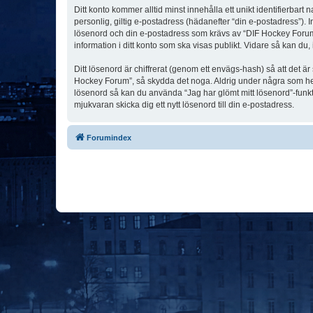
Ditt konto kommer alltid minst innehålla ett unikt identifierbart
personlig, giltig e-postadress (hädanefter “din e-postadress”). 
lösenord och din e-postadress som krävs av “DIF Hockey Forum” u
information i ditt konto som ska visas publikt. Vidare så kan du
Ditt lösenord är chiffrerat (genom ett envägs-hash) så att det ä
Hockey Forum”, så skydda det noga. Aldrig under några som hel
lösenord så kan du använda “Jag har glömt mitt lösenord”-fu
mjukvaran skicka dig ett nytt lösenord till din e-postadress.
Forumindex