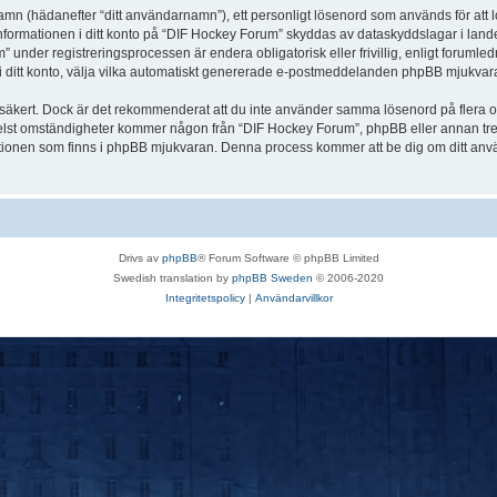
 namn (hädanefter “ditt användarnamn”), ett personligt lösenord som används för att l
Informationen i ditt konto på “DIF Hockey Forum” skyddas av dataskyddslagar i landet
nder registreringsprocessen är endera obligatorisk eller frivillig, enligt forumled
, i ditt konto, välja vilka automatiskt genererade e-postmeddelanden phpBB mjukvara
r säkert. Dock är det rekommenderat att du inte använder samma lösenord på flera olik
st omständigheter kommer någon från “DIF Hockey Forum”, phpBB eller annan tredje p
nktionen som finns i phpBB mjukvaran. Denna process kommer att be dig om ditt 
Drivs av
phpBB
® Forum Software © phpBB Limited
Swedish translation by
phpBB Sweden
© 2006-2020
Integritetspolicy
|
Användarvillkor