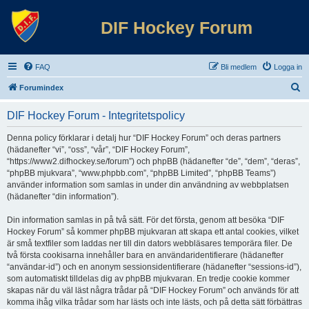
DIF Hockey Forum
FAQ
Bli medlem
Logga in
S
Forumindex
ö
DIF Hockey Forum - Integritetspolicy
k
Denna policy förklarar i detalj hur “DIF Hockey Forum” och deras partners
(hädanefter “vi”, “oss”, “vår”, “DIF Hockey Forum”,
“https://www2.difhockey.se/forum”) och phpBB (hädanefter “de”, “dem”, “deras”,
“phpBB mjukvara”, “www.phpbb.com”, “phpBB Limited”, “phpBB Teams”)
använder information som samlas in under din användning av webbplatsen
(hädanefter “din information”).
Din information samlas in på två sätt. För det första, genom att besöka “DIF
Hockey Forum” så kommer phpBB mjukvaran att skapa ett antal cookies, vilket
är små textfiler som laddas ner till din dators webbläsares temporära filer. De
två första cookisarna innehåller bara en användaridentifierare (hädanefter
“användar-id”) och en anonym sessionsidentifierare (hädanefter “sessions-id”),
som automatiskt tilldelas dig av phpBB mjukvaran. En tredje cookie kommer
skapas när du väl läst några trådar på “DIF Hockey Forum” och används för att
komma ihåg vilka trådar som har lästs och inte lästs, och på detta sätt förbättras