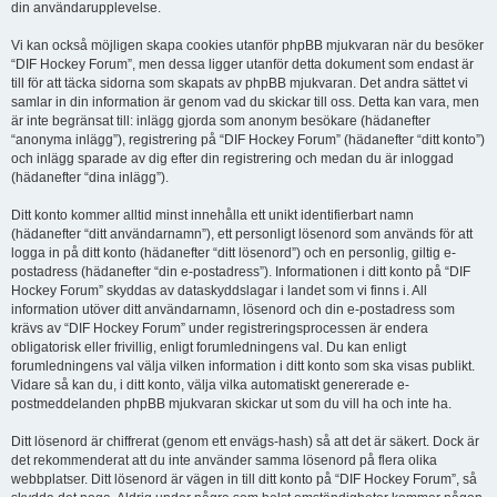
din användarupplevelse.
Vi kan också möjligen skapa cookies utanför phpBB mjukvaran när du besöker
“DIF Hockey Forum”, men dessa ligger utanför detta dokument som endast är
till för att täcka sidorna som skapats av phpBB mjukvaran. Det andra sättet vi
samlar in din information är genom vad du skickar till oss. Detta kan vara, men
är inte begränsat till: inlägg gjorda som anonym besökare (hädanefter
“anonyma inlägg”), registrering på “DIF Hockey Forum” (hädanefter “ditt konto”)
och inlägg sparade av dig efter din registrering och medan du är inloggad
(hädanefter “dina inlägg”).
Ditt konto kommer alltid minst innehålla ett unikt identifierbart namn
(hädanefter “ditt användarnamn”), ett personligt lösenord som används för att
logga in på ditt konto (hädanefter “ditt lösenord”) och en personlig, giltig e-
postadress (hädanefter “din e-postadress”). Informationen i ditt konto på “DIF
Hockey Forum” skyddas av dataskyddslagar i landet som vi finns i. All
information utöver ditt användarnamn, lösenord och din e-postadress som
krävs av “DIF Hockey Forum” under registreringsprocessen är endera
obligatorisk eller frivillig, enligt forumledningens val. Du kan enligt
forumledningens val välja vilken information i ditt konto som ska visas publikt.
Vidare så kan du, i ditt konto, välja vilka automatiskt genererade e-
postmeddelanden phpBB mjukvaran skickar ut som du vill ha och inte ha.
Ditt lösenord är chiffrerat (genom ett envägs-hash) så att det är säkert. Dock är
det rekommenderat att du inte använder samma lösenord på flera olika
webbplatser. Ditt lösenord är vägen in till ditt konto på “DIF Hockey Forum”, så