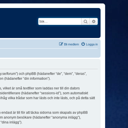
Sök
Avancerad söknin
Bli medlem
Logga in
ey.se/forum”) och phpBB (hädanefter “de”, “dem”, “deras”,
(hädanefter “din information”).
ilket är små textfiler som laddas ner till din dators
identifierare (hädanefter “sessions-id”), som automatiskt
g vilka trådar som har lästs och inte lästs, och på detta sätt
dast är till för att täcka sidorna som skapats av phpBB
da som anonym besökare (hädanefter “anonyma inlägg”),
“dina inlägg”).