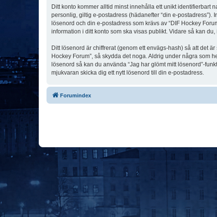
Ditt konto kommer alltid minst innehålla ett unikt identifierbart
personlig, giltig e-postadress (hädanefter “din e-postadress”). 
lösenord och din e-postadress som krävs av “DIF Hockey Forum” u
information i ditt konto som ska visas publikt. Vidare så kan du
Ditt lösenord är chiffrerat (genom ett envägs-hash) så att det ä
Hockey Forum”, så skydda det noga. Aldrig under några som hel
lösenord så kan du använda “Jag har glömt mitt lösenord”-fu
mjukvaran skicka dig ett nytt lösenord till din e-postadress.
Forumindex