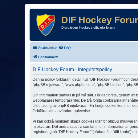
DIF Hockey Foru
Djurgården Hockeys officiella forum
Snabblänkar
FAQ
Forumindex
DIF Hockey Forum - Integritetspolicy
Denna policy förklarar i detalj hur “DIF Hockey Forum” och dera
“phpBB mjukvara”, “www.phpbb.com”, “phpBB Limited”, “phpBB 
Din information samlas in på två sätt. För det första, genom at
webbläsares temporära filer. De två första cookisarna innehåll
tilldelas dig av phpBB mjukvaran. En tredje cookie kommer skapa
förbättras din användarupplevelse.
Vi kan också möjligen skapa cookies utanför phpBB mjukvaran n
mjukvaran. Det andra sättet vi samlar in din information är gen
registrering på “DIF Hockey Forum” (hädanefter “ditt konto”) oc