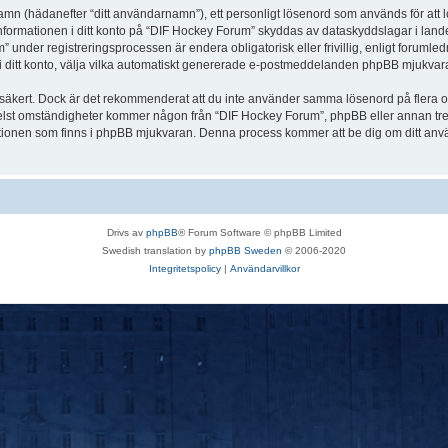
 namn (hädanefter “ditt användarnamn”), ett personligt lösenord som används för att l
Informationen i ditt konto på “DIF Hockey Forum” skyddas av dataskyddslagar i landet
nder registreringsprocessen är endera obligatorisk eller frivillig, enligt forumled
, i ditt konto, välja vilka automatiskt genererade e-postmeddelanden phpBB mjukvara
r säkert. Dock är det rekommenderat att du inte använder samma lösenord på flera olik
st omständigheter kommer någon från “DIF Hockey Forum”, phpBB eller annan tredje p
nktionen som finns i phpBB mjukvaran. Denna process kommer att be dig om ditt 
Drivs av
phpBB
® Forum Software © phpBB Limited
Swedish translation by
phpBB Sweden
© 2006-2020
Integritetspolicy
|
Användarvillkor