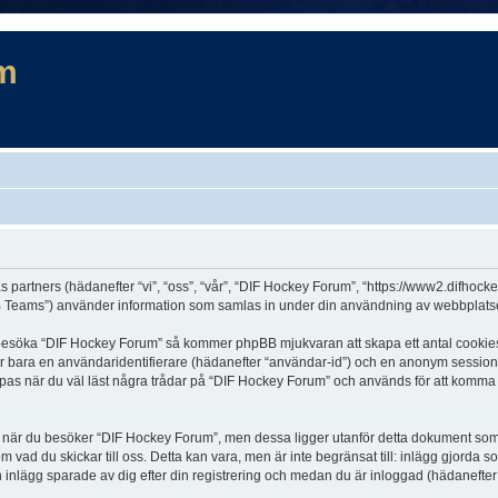
m
s partners (hädanefter “vi”, “oss”, “vår”, “DIF Hockey Forum”, “https://www2.difhock
Teams”) använder information som samlas in under din användning av webbplatsen 
t besöka “DIF Hockey Forum” så kommer phpBB mjukvaran att skapa ett antal cookies, v
er bara en användaridentifierare (hädanefter “användar-id”) och en anonym sessions
s när du väl läst några trådar på “DIF Hockey Forum” och används för att komma ihå
är du besöker “DIF Hockey Forum”, men dessa ligger utanför detta dokument som en
om vad du skickar till oss. Detta kan vara, men är inte begränsat till: inlägg gjor
h inlägg sparade av dig efter din registrering och medan du är inloggad (hädanefter 