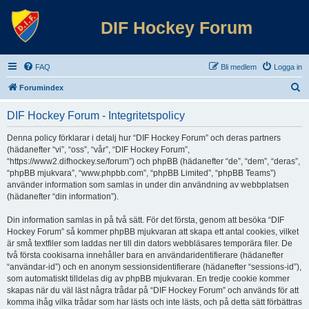
DIF Hockey Forum
FAQ
Bli medlem
Logga in
S
Forumindex
ö
DIF Hockey Forum - Integritetspolicy
k
Denna policy förklarar i detalj hur “DIF Hockey Forum” och deras partners
(hädanefter “vi”, “oss”, “vår”, “DIF Hockey Forum”,
“https://www2.difhockey.se/forum”) och phpBB (hädanefter “de”, “dem”, “deras”,
“phpBB mjukvara”, “www.phpbb.com”, “phpBB Limited”, “phpBB Teams”)
använder information som samlas in under din användning av webbplatsen
(hädanefter “din information”).
Din information samlas in på två sätt. För det första, genom att besöka “DIF
Hockey Forum” så kommer phpBB mjukvaran att skapa ett antal cookies, vilket
är små textfiler som laddas ner till din dators webbläsares temporära filer. De
två första cookisarna innehåller bara en användaridentifierare (hädanefter
“användar-id”) och en anonym sessionsidentifierare (hädanefter “sessions-id”),
som automatiskt tilldelas dig av phpBB mjukvaran. En tredje cookie kommer
skapas när du väl läst några trådar på “DIF Hockey Forum” och används för att
komma ihåg vilka trådar som har lästs och inte lästs, och på detta sätt förbättras