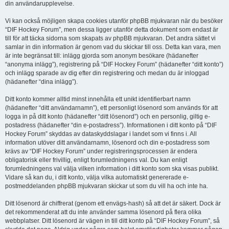
din användarupplevelse.
Vi kan också möjligen skapa cookies utanför phpBB mjukvaran när du besöker
“DIF Hockey Forum”, men dessa ligger utanför detta dokument som endast är
till för att täcka sidorna som skapats av phpBB mjukvaran. Det andra sättet vi
samlar in din information är genom vad du skickar till oss. Detta kan vara, men
är inte begränsat till: inlägg gjorda som anonym besökare (hädanefter
“anonyma inlägg”), registrering på “DIF Hockey Forum” (hädanefter “ditt konto”)
och inlägg sparade av dig efter din registrering och medan du är inloggad
(hädanefter “dina inlägg”).
Ditt konto kommer alltid minst innehålla ett unikt identifierbart namn
(hädanefter “ditt användarnamn”), ett personligt lösenord som används för att
logga in på ditt konto (hädanefter “ditt lösenord”) och en personlig, giltig e-
postadress (hädanefter “din e-postadress”). Informationen i ditt konto på “DIF
Hockey Forum” skyddas av dataskyddslagar i landet som vi finns i. All
information utöver ditt användarnamn, lösenord och din e-postadress som
krävs av “DIF Hockey Forum” under registreringsprocessen är endera
obligatorisk eller frivillig, enligt forumledningens val. Du kan enligt
forumledningens val välja vilken information i ditt konto som ska visas publikt.
Vidare så kan du, i ditt konto, välja vilka automatiskt genererade e-
postmeddelanden phpBB mjukvaran skickar ut som du vill ha och inte ha.
Ditt lösenord är chiffrerat (genom ett envägs-hash) så att det är säkert. Dock är
det rekommenderat att du inte använder samma lösenord på flera olika
webbplatser. Ditt lösenord är vägen in till ditt konto på “DIF Hockey Forum”, så