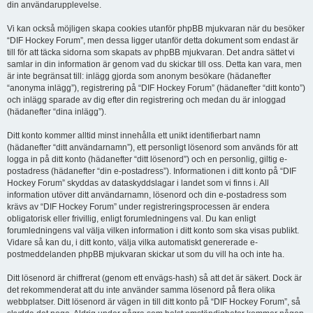
din användarupplevelse.
Vi kan också möjligen skapa cookies utanför phpBB mjukvaran när du besöker
“DIF Hockey Forum”, men dessa ligger utanför detta dokument som endast är
till för att täcka sidorna som skapats av phpBB mjukvaran. Det andra sättet vi
samlar in din information är genom vad du skickar till oss. Detta kan vara, men
är inte begränsat till: inlägg gjorda som anonym besökare (hädanefter
“anonyma inlägg”), registrering på “DIF Hockey Forum” (hädanefter “ditt konto”)
och inlägg sparade av dig efter din registrering och medan du är inloggad
(hädanefter “dina inlägg”).
Ditt konto kommer alltid minst innehålla ett unikt identifierbart namn
(hädanefter “ditt användarnamn”), ett personligt lösenord som används för att
logga in på ditt konto (hädanefter “ditt lösenord”) och en personlig, giltig e-
postadress (hädanefter “din e-postadress”). Informationen i ditt konto på “DIF
Hockey Forum” skyddas av dataskyddslagar i landet som vi finns i. All
information utöver ditt användarnamn, lösenord och din e-postadress som
krävs av “DIF Hockey Forum” under registreringsprocessen är endera
obligatorisk eller frivillig, enligt forumledningens val. Du kan enligt
forumledningens val välja vilken information i ditt konto som ska visas publikt.
Vidare så kan du, i ditt konto, välja vilka automatiskt genererade e-
postmeddelanden phpBB mjukvaran skickar ut som du vill ha och inte ha.
Ditt lösenord är chiffrerat (genom ett envägs-hash) så att det är säkert. Dock är
det rekommenderat att du inte använder samma lösenord på flera olika
webbplatser. Ditt lösenord är vägen in till ditt konto på “DIF Hockey Forum”, så