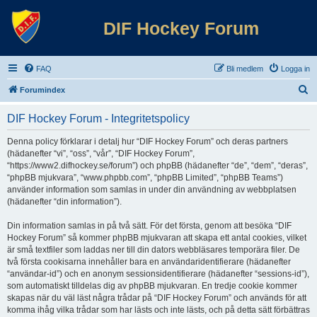
DIF Hockey Forum
FAQ
Bli medlem
Logga in
S
Forumindex
ö
DIF Hockey Forum - Integritetspolicy
k
Denna policy förklarar i detalj hur “DIF Hockey Forum” och deras partners
(hädanefter “vi”, “oss”, “vår”, “DIF Hockey Forum”,
“https://www2.difhockey.se/forum”) och phpBB (hädanefter “de”, “dem”, “deras”,
“phpBB mjukvara”, “www.phpbb.com”, “phpBB Limited”, “phpBB Teams”)
använder information som samlas in under din användning av webbplatsen
(hädanefter “din information”).
Din information samlas in på två sätt. För det första, genom att besöka “DIF
Hockey Forum” så kommer phpBB mjukvaran att skapa ett antal cookies, vilket
är små textfiler som laddas ner till din dators webbläsares temporära filer. De
två första cookisarna innehåller bara en användaridentifierare (hädanefter
“användar-id”) och en anonym sessionsidentifierare (hädanefter “sessions-id”),
som automatiskt tilldelas dig av phpBB mjukvaran. En tredje cookie kommer
skapas när du väl läst några trådar på “DIF Hockey Forum” och används för att
komma ihåg vilka trådar som har lästs och inte lästs, och på detta sätt förbättras