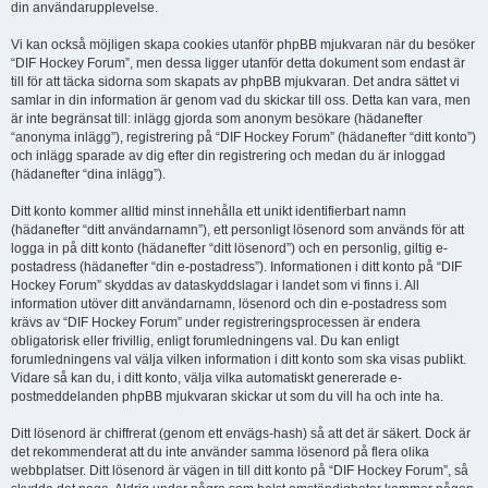
din användarupplevelse.
Vi kan också möjligen skapa cookies utanför phpBB mjukvaran när du besöker
“DIF Hockey Forum”, men dessa ligger utanför detta dokument som endast är
till för att täcka sidorna som skapats av phpBB mjukvaran. Det andra sättet vi
samlar in din information är genom vad du skickar till oss. Detta kan vara, men
är inte begränsat till: inlägg gjorda som anonym besökare (hädanefter
“anonyma inlägg”), registrering på “DIF Hockey Forum” (hädanefter “ditt konto”)
och inlägg sparade av dig efter din registrering och medan du är inloggad
(hädanefter “dina inlägg”).
Ditt konto kommer alltid minst innehålla ett unikt identifierbart namn
(hädanefter “ditt användarnamn”), ett personligt lösenord som används för att
logga in på ditt konto (hädanefter “ditt lösenord”) och en personlig, giltig e-
postadress (hädanefter “din e-postadress”). Informationen i ditt konto på “DIF
Hockey Forum” skyddas av dataskyddslagar i landet som vi finns i. All
information utöver ditt användarnamn, lösenord och din e-postadress som
krävs av “DIF Hockey Forum” under registreringsprocessen är endera
obligatorisk eller frivillig, enligt forumledningens val. Du kan enligt
forumledningens val välja vilken information i ditt konto som ska visas publikt.
Vidare så kan du, i ditt konto, välja vilka automatiskt genererade e-
postmeddelanden phpBB mjukvaran skickar ut som du vill ha och inte ha.
Ditt lösenord är chiffrerat (genom ett envägs-hash) så att det är säkert. Dock är
det rekommenderat att du inte använder samma lösenord på flera olika
webbplatser. Ditt lösenord är vägen in till ditt konto på “DIF Hockey Forum”, så