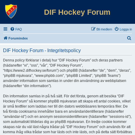
DIF Hockey Forum
FAQ
Bli medlem
Logga in
S
Forumindex
ö
DIF Hockey Forum - Integritetspolicy
k
Denna policy förklarar i detalj hur “DIF Hockey Forum” och deras partners
(hädanefter “vi”, “oss”, “vår”, “DIF Hockey Forum”,
“https://www2.difhockey.se/forum”) och phpBB (hädanefter “de”, “dem”, “deras”,
“phpBB mjukvara”, “www.phpbb.com”, “phpBB Limited”, “phpBB Teams”)
använder information som samlas in under din användning av webbplatsen
(hädanefter “din information”).
Din information samlas in på två sätt. För det första, genom att besöka “DIF
Hockey Forum” så kommer phpBB mjukvaran att skapa ett antal cookies, vilket
är små textfiler som laddas ner till din dators webbläsares temporära filer. De
två första cookisarna innehåller bara en användaridentifierare (hädanefter
“användar-id”) och en anonym sessionsidentifierare (hädanefter “sessions-id”),
som automatiskt tilldelas dig av phpBB mjukvaran. En tredje cookie kommer
skapas när du väl läst några trådar på “DIF Hockey Forum” och används för att
komma ihåg vilka trådar som har lästs och inte lästs, och på detta sätt förbättras