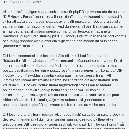
din användarupplevelse.
Vi kan också möjligen skapa cookies utanför phpBB mjukvaran när du besöker
“DIF Hockey Forum”, men dessa ligger utanför detta dokument som endast är
till för att täcka sidorna som skapats av phpBB mjukvaran. Det andra sättet vi
samlar in din information är genom vad du skickar till oss. Detta kan vara, men
är inte begränsat till: inlägg gjorda som anonym besökare (hädanefter
“anonyma inlägg”), registrering på “DIF Hockey Forum” (hädanefter “ditt konto”)
och inlägg sparade av dig efter din registrering och medan du är inloggad
(hädanefter “dina inlägg”).
Ditt konto kommer alltid minst innehålla ett unikt identifierbart namn
(hädanefter “ditt användarnamn”), ett personligt lösenord som används för att
logga in på ditt konto (hädanefter “ditt lösenord”) och en personlig, giltig e-
postadress (hädanefter “din e-postadress”). Informationen i ditt konto på “DIF
Hockey Forum” skyddas av dataskyddslagar i landet som vi finns i. All
information utöver ditt användarnamn, lösenord och din e-postadress som
krävs av “DIF Hockey Forum” under registreringsprocessen är endera
obligatorisk eller frivillig, enligt forumledningens val. Du kan enligt
forumledningens val välja vilken information i ditt konto som ska visas publikt.
Vidare så kan du, i ditt konto, välja vilka automatiskt genererade e-
postmeddelanden phpBB mjukvaran skickar ut som du vill ha och inte ha.
Ditt lösenord är chiffrerat (genom ett envägs-hash) så att det är säkert. Dock är
det rekommenderat att du inte använder samma lösenord på flera olika
webbplatser. Ditt lösenord är vägen in till ditt konto på “DIF Hockey Forum”, så