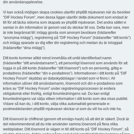
din användarupplevelse.
Vi kan också möjligen skapa cookies utanför phpBB mjukvaran när du besöker
“DIF Hockey Forum”, men dessa ligger utanför detta dokument som endast är
till för att täcka sidorna som skapats av phpBB mjukvaran. Det andra sättet vi
samlar in din information är genom vad du skickar till oss. Detta kan vara, men
är inte begränsat till: inlägg gjorda som anonym besökare (hädanefter
“anonyma inlägg”), registrering på “DIF Hockey Forum” (hädanefter “ditt konto”)
och inlägg sparade av dig efter din registrering och medan du är inloggad
(hädanefter “dina inlägg”).
Ditt konto kommer alltid minst innehålla ett unikt identifierbart namn
(hädanefter “ditt användarnamn”), ett personligt lösenord som används för att
logga in på ditt konto (hädanefter “ditt lösenord”) och en personlig, giltig e-
postadress (hädanefter “din e-postadress”). Informationen i ditt konto på “DIF
Hockey Forum” skyddas av dataskyddslagar i landet som vi finns i. All
information utöver ditt användarnamn, lösenord och din e-postadress som
krävs av “DIF Hockey Forum” under registreringsprocessen är endera
obligatorisk eller frivillig, enligt forumledningens val. Du kan enligt
forumledningens val välja vilken information i ditt konto som ska visas publikt.
Vidare så kan du, i ditt konto, välja vilka automatiskt genererade e-
postmeddelanden phpBB mjukvaran skickar ut som du vill ha och inte ha.
Ditt lösenord är chiffrerat (genom ett envägs-hash) så att det är säkert. Dock är
det rekommenderat att du inte använder samma lösenord på flera olika
webbplatser. Ditt lösenord är vägen in till ditt konto på “DIF Hockey Forum”, så