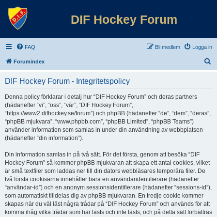
DIF Hockey Forum
FAQ
Bli medlem
Logga in
S
Forumindex
ö
DIF Hockey Forum - Integritetspolicy
k
Denna policy förklarar i detalj hur “DIF Hockey Forum” och deras partners
(hädanefter “vi”, “oss”, “vår”, “DIF Hockey Forum”,
“https://www2.difhockey.se/forum”) och phpBB (hädanefter “de”, “dem”, “deras”,
“phpBB mjukvara”, “www.phpbb.com”, “phpBB Limited”, “phpBB Teams”)
använder information som samlas in under din användning av webbplatsen
(hädanefter “din information”).
Din information samlas in på två sätt. För det första, genom att besöka “DIF
Hockey Forum” så kommer phpBB mjukvaran att skapa ett antal cookies, vilket
är små textfiler som laddas ner till din dators webbläsares temporära filer. De
två första cookisarna innehåller bara en användaridentifierare (hädanefter
“användar-id”) och en anonym sessionsidentifierare (hädanefter “sessions-id”),
som automatiskt tilldelas dig av phpBB mjukvaran. En tredje cookie kommer
skapas när du väl läst några trådar på “DIF Hockey Forum” och används för att
komma ihåg vilka trådar som har lästs och inte lästs, och på detta sätt förbättras