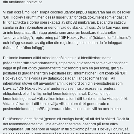
din användarupplevelse.
Vi kan också möjligen skapa cookies utanför phpBB mjukvaran när du besöker
“DIF Hockey Forum”, men dessa ligger utanför detta dokument som endast är
till för att täcka sidorna som skapats av phpBB mjukvaran. Det andra sättet vi
samlar in din information är genom vad du skickar till oss. Detta kan vara, men
är inte begränsat till: inlägg gjorda som anonym besökare (hädanefter
“anonyma inlägg”), registrering på “DIF Hockey Forum” (hädanefter “ditt konto”)
och inlägg sparade av dig efter din registrering och medan du är inloggad
(hädanefter “dina inlägg”).
Ditt konto kommer alltid minst innehålla ett unikt identifierbart namn
(hädanefter “ditt användarnamn”), ett personligt lösenord som används för att
logga in på ditt konto (hädanefter “ditt lösenord”) och en personlig, giltig e-
postadress (hädanefter “din e-postadress”). Informationen i ditt konto på “DIF
Hockey Forum” skyddas av dataskyddslagar i landet som vi finns i. All
information utöver ditt användarnamn, lösenord och din e-postadress som
krävs av “DIF Hockey Forum” under registreringsprocessen är endera
obligatorisk eller frivillig, enligt forumledningens val. Du kan enligt
forumledningens val välja vilken information i ditt konto som ska visas publikt.
Vidare så kan du, i ditt konto, välja vilka automatiskt genererade e-
postmeddelanden phpBB mjukvaran skickar ut som du vill ha och inte ha.
Ditt lösenord är chiffrerat (genom ett envägs-hash) så att det är säkert. Dock är
det rekommenderat att du inte använder samma lösenord på flera olika
webbplatser. Ditt lösenord är vägen in till ditt konto på “DIF Hockey Forum”, så