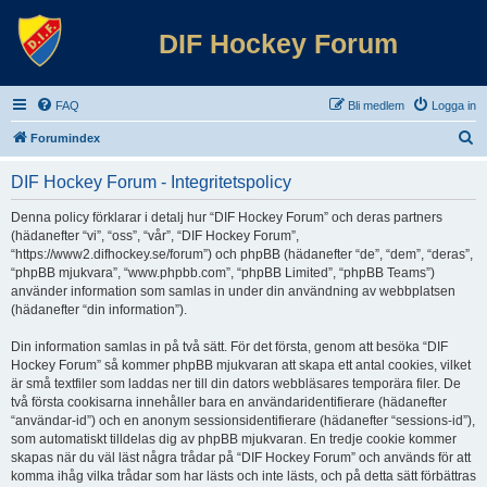
DIF Hockey Forum
FAQ
Bli medlem
Logga in
S
Forumindex
ö
DIF Hockey Forum - Integritetspolicy
k
Denna policy förklarar i detalj hur “DIF Hockey Forum” och deras partners
(hädanefter “vi”, “oss”, “vår”, “DIF Hockey Forum”,
“https://www2.difhockey.se/forum”) och phpBB (hädanefter “de”, “dem”, “deras”,
“phpBB mjukvara”, “www.phpbb.com”, “phpBB Limited”, “phpBB Teams”)
använder information som samlas in under din användning av webbplatsen
(hädanefter “din information”).
Din information samlas in på två sätt. För det första, genom att besöka “DIF
Hockey Forum” så kommer phpBB mjukvaran att skapa ett antal cookies, vilket
är små textfiler som laddas ner till din dators webbläsares temporära filer. De
två första cookisarna innehåller bara en användaridentifierare (hädanefter
“användar-id”) och en anonym sessionsidentifierare (hädanefter “sessions-id”),
som automatiskt tilldelas dig av phpBB mjukvaran. En tredje cookie kommer
skapas när du väl läst några trådar på “DIF Hockey Forum” och används för att
komma ihåg vilka trådar som har lästs och inte lästs, och på detta sätt förbättras