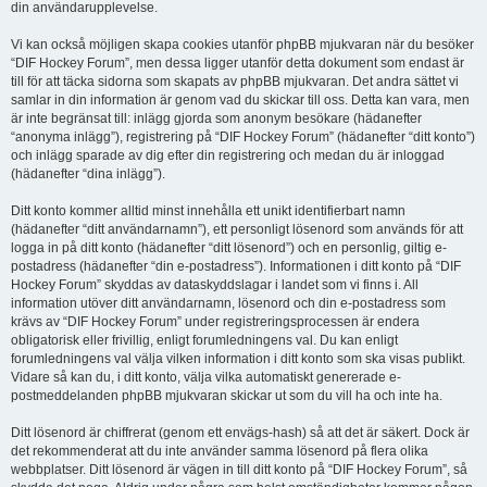
din användarupplevelse.
Vi kan också möjligen skapa cookies utanför phpBB mjukvaran när du besöker
“DIF Hockey Forum”, men dessa ligger utanför detta dokument som endast är
till för att täcka sidorna som skapats av phpBB mjukvaran. Det andra sättet vi
samlar in din information är genom vad du skickar till oss. Detta kan vara, men
är inte begränsat till: inlägg gjorda som anonym besökare (hädanefter
“anonyma inlägg”), registrering på “DIF Hockey Forum” (hädanefter “ditt konto”)
och inlägg sparade av dig efter din registrering och medan du är inloggad
(hädanefter “dina inlägg”).
Ditt konto kommer alltid minst innehålla ett unikt identifierbart namn
(hädanefter “ditt användarnamn”), ett personligt lösenord som används för att
logga in på ditt konto (hädanefter “ditt lösenord”) och en personlig, giltig e-
postadress (hädanefter “din e-postadress”). Informationen i ditt konto på “DIF
Hockey Forum” skyddas av dataskyddslagar i landet som vi finns i. All
information utöver ditt användarnamn, lösenord och din e-postadress som
krävs av “DIF Hockey Forum” under registreringsprocessen är endera
obligatorisk eller frivillig, enligt forumledningens val. Du kan enligt
forumledningens val välja vilken information i ditt konto som ska visas publikt.
Vidare så kan du, i ditt konto, välja vilka automatiskt genererade e-
postmeddelanden phpBB mjukvaran skickar ut som du vill ha och inte ha.
Ditt lösenord är chiffrerat (genom ett envägs-hash) så att det är säkert. Dock är
det rekommenderat att du inte använder samma lösenord på flera olika
webbplatser. Ditt lösenord är vägen in till ditt konto på “DIF Hockey Forum”, så