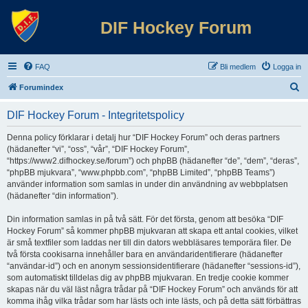
DIF Hockey Forum
FAQ
Bli medlem
Logga in
S
Forumindex
ö
DIF Hockey Forum - Integritetspolicy
k
Denna policy förklarar i detalj hur “DIF Hockey Forum” och deras partners
(hädanefter “vi”, “oss”, “vår”, “DIF Hockey Forum”,
“https://www2.difhockey.se/forum”) och phpBB (hädanefter “de”, “dem”, “deras”,
“phpBB mjukvara”, “www.phpbb.com”, “phpBB Limited”, “phpBB Teams”)
använder information som samlas in under din användning av webbplatsen
(hädanefter “din information”).
Din information samlas in på två sätt. För det första, genom att besöka “DIF
Hockey Forum” så kommer phpBB mjukvaran att skapa ett antal cookies, vilket
är små textfiler som laddas ner till din dators webbläsares temporära filer. De
två första cookisarna innehåller bara en användaridentifierare (hädanefter
“användar-id”) och en anonym sessionsidentifierare (hädanefter “sessions-id”),
som automatiskt tilldelas dig av phpBB mjukvaran. En tredje cookie kommer
skapas när du väl läst några trådar på “DIF Hockey Forum” och används för att
komma ihåg vilka trådar som har lästs och inte lästs, och på detta sätt förbättras