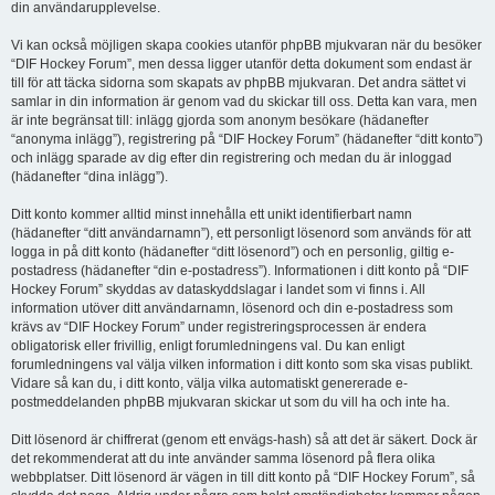
din användarupplevelse.
Vi kan också möjligen skapa cookies utanför phpBB mjukvaran när du besöker
“DIF Hockey Forum”, men dessa ligger utanför detta dokument som endast är
till för att täcka sidorna som skapats av phpBB mjukvaran. Det andra sättet vi
samlar in din information är genom vad du skickar till oss. Detta kan vara, men
är inte begränsat till: inlägg gjorda som anonym besökare (hädanefter
“anonyma inlägg”), registrering på “DIF Hockey Forum” (hädanefter “ditt konto”)
och inlägg sparade av dig efter din registrering och medan du är inloggad
(hädanefter “dina inlägg”).
Ditt konto kommer alltid minst innehålla ett unikt identifierbart namn
(hädanefter “ditt användarnamn”), ett personligt lösenord som används för att
logga in på ditt konto (hädanefter “ditt lösenord”) och en personlig, giltig e-
postadress (hädanefter “din e-postadress”). Informationen i ditt konto på “DIF
Hockey Forum” skyddas av dataskyddslagar i landet som vi finns i. All
information utöver ditt användarnamn, lösenord och din e-postadress som
krävs av “DIF Hockey Forum” under registreringsprocessen är endera
obligatorisk eller frivillig, enligt forumledningens val. Du kan enligt
forumledningens val välja vilken information i ditt konto som ska visas publikt.
Vidare så kan du, i ditt konto, välja vilka automatiskt genererade e-
postmeddelanden phpBB mjukvaran skickar ut som du vill ha och inte ha.
Ditt lösenord är chiffrerat (genom ett envägs-hash) så att det är säkert. Dock är
det rekommenderat att du inte använder samma lösenord på flera olika
webbplatser. Ditt lösenord är vägen in till ditt konto på “DIF Hockey Forum”, så