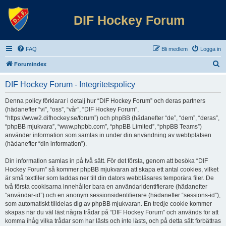
DIF Hockey Forum
FAQ
Bli medlem
Logga in
S
Forumindex
ö
DIF Hockey Forum - Integritetspolicy
k
Denna policy förklarar i detalj hur “DIF Hockey Forum” och deras partners
(hädanefter “vi”, “oss”, “vår”, “DIF Hockey Forum”,
“https://www2.difhockey.se/forum”) och phpBB (hädanefter “de”, “dem”, “deras”,
“phpBB mjukvara”, “www.phpbb.com”, “phpBB Limited”, “phpBB Teams”)
använder information som samlas in under din användning av webbplatsen
(hädanefter “din information”).
Din information samlas in på två sätt. För det första, genom att besöka “DIF
Hockey Forum” så kommer phpBB mjukvaran att skapa ett antal cookies, vilket
är små textfiler som laddas ner till din dators webbläsares temporära filer. De
två första cookisarna innehåller bara en användaridentifierare (hädanefter
“användar-id”) och en anonym sessionsidentifierare (hädanefter “sessions-id”),
som automatiskt tilldelas dig av phpBB mjukvaran. En tredje cookie kommer
skapas när du väl läst några trådar på “DIF Hockey Forum” och används för att
komma ihåg vilka trådar som har lästs och inte lästs, och på detta sätt förbättras