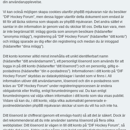
din användarupplevelse.
Vi kan också möjligen skapa cookies utanför phpBB mjukvaran när du besöker
“DIF Hockey Forum”, men dessa ligger utanför detta dokument som endast är
till för att täcka sidorna som skapats av phpBB mjukvaran. Det andra sättet vi
samlar in din information är genom vad du skickar till oss. Detta kan vara, men
är inte begränsat till: inlägg gjorda som anonym besökare (hädanefter
“anonyma inlägg”), registrering på “DIF Hockey Forum” (hädanefter “ditt konto”)
och inlägg sparade av dig efter din registrering och medan du är inloggad
(hädanefter “dina inlägg”).
Ditt konto kommer alltid minst innehålla ett unikt identifierbart namn
(hädanefter “ditt användarnamn”), ett personligt lösenord som används för att
logga in på ditt konto (hädanefter “ditt lösenord”) och en personlig, giltig e-
postadress (hädanefter “din e-postadress”). Informationen i ditt konto på “DIF
Hockey Forum” skyddas av dataskyddslagar i landet som vi finns i. All
information utöver ditt användarnamn, lösenord och din e-postadress som
krävs av “DIF Hockey Forum” under registreringsprocessen är endera
obligatorisk eller frivillig, enligt forumledningens val. Du kan enligt
forumledningens val välja vilken information i ditt konto som ska visas publikt.
Vidare så kan du, i ditt konto, välja vilka automatiskt genererade e-
postmeddelanden phpBB mjukvaran skickar ut som du vill ha och inte ha.
Ditt lösenord är chiffrerat (genom ett envägs-hash) så att det är säkert. Dock är
det rekommenderat att du inte använder samma lösenord på flera olika
webbplatser. Ditt lösenord är vägen in till ditt konto på “DIF Hockey Forum”, så