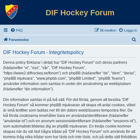
DIF Hockey Forum
FAQ
Bli medlem
Logga in
S
Forumindex
ö
DIF Hockey Forum - Integritetspolicy
k
Denna policy förklarar i detalj hur “DIF Hockey Forum” och deras partners
(hädanefter “vi”, “oss”, “vår”, “DIF Hockey Forum”,
“https://www2.difhockey.se/forum”) och phpBB (hädanefter “de”, “dem”, “deras”,
“phpBB mjukvara”, “www.phpbb.com”, “phpBB Limited”, “phpBB Teams”)
använder information som samlas in under din användning av webbplatsen
(hädanefter “din information”).
Din information samlas in på två sätt. För det första, genom att besöka “DIF
Hockey Forum” så kommer phpBB mjukvaran att skapa ett antal cookies, vilket
är små textfiler som laddas ner till din dators webbläsares temporära filer. De
två första cookisarna innehåller bara en användaridentifierare (hädanefter
“användar-id”) och en anonym sessionsidentifierare (hädanefter “sessions-id”),
som automatiskt tilldelas dig av phpBB mjukvaran. En tredje cookie kommer
skapas när du väl läst några trådar på “DIF Hockey Forum” och används för att
komma ihåg vilka trådar som har lästs och inte lästs, och på detta sätt förbättras