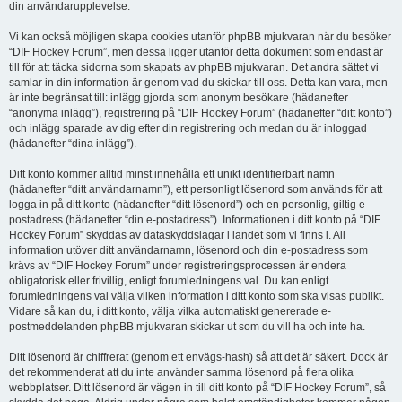
din användarupplevelse.
Vi kan också möjligen skapa cookies utanför phpBB mjukvaran när du besöker
“DIF Hockey Forum”, men dessa ligger utanför detta dokument som endast är
till för att täcka sidorna som skapats av phpBB mjukvaran. Det andra sättet vi
samlar in din information är genom vad du skickar till oss. Detta kan vara, men
är inte begränsat till: inlägg gjorda som anonym besökare (hädanefter
“anonyma inlägg”), registrering på “DIF Hockey Forum” (hädanefter “ditt konto”)
och inlägg sparade av dig efter din registrering och medan du är inloggad
(hädanefter “dina inlägg”).
Ditt konto kommer alltid minst innehålla ett unikt identifierbart namn
(hädanefter “ditt användarnamn”), ett personligt lösenord som används för att
logga in på ditt konto (hädanefter “ditt lösenord”) och en personlig, giltig e-
postadress (hädanefter “din e-postadress”). Informationen i ditt konto på “DIF
Hockey Forum” skyddas av dataskyddslagar i landet som vi finns i. All
information utöver ditt användarnamn, lösenord och din e-postadress som
krävs av “DIF Hockey Forum” under registreringsprocessen är endera
obligatorisk eller frivillig, enligt forumledningens val. Du kan enligt
forumledningens val välja vilken information i ditt konto som ska visas publikt.
Vidare så kan du, i ditt konto, välja vilka automatiskt genererade e-
postmeddelanden phpBB mjukvaran skickar ut som du vill ha och inte ha.
Ditt lösenord är chiffrerat (genom ett envägs-hash) så att det är säkert. Dock är
det rekommenderat att du inte använder samma lösenord på flera olika
webbplatser. Ditt lösenord är vägen in till ditt konto på “DIF Hockey Forum”, så