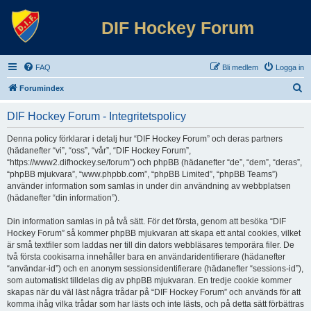
DIF Hockey Forum
FAQ
Bli medlem
Logga in
S
Forumindex
ö
DIF Hockey Forum - Integritetspolicy
k
Denna policy förklarar i detalj hur “DIF Hockey Forum” och deras partners
(hädanefter “vi”, “oss”, “vår”, “DIF Hockey Forum”,
“https://www2.difhockey.se/forum”) och phpBB (hädanefter “de”, “dem”, “deras”,
“phpBB mjukvara”, “www.phpbb.com”, “phpBB Limited”, “phpBB Teams”)
använder information som samlas in under din användning av webbplatsen
(hädanefter “din information”).
Din information samlas in på två sätt. För det första, genom att besöka “DIF
Hockey Forum” så kommer phpBB mjukvaran att skapa ett antal cookies, vilket
är små textfiler som laddas ner till din dators webbläsares temporära filer. De
två första cookisarna innehåller bara en användaridentifierare (hädanefter
“användar-id”) och en anonym sessionsidentifierare (hädanefter “sessions-id”),
som automatiskt tilldelas dig av phpBB mjukvaran. En tredje cookie kommer
skapas när du väl läst några trådar på “DIF Hockey Forum” och används för att
komma ihåg vilka trådar som har lästs och inte lästs, och på detta sätt förbättras