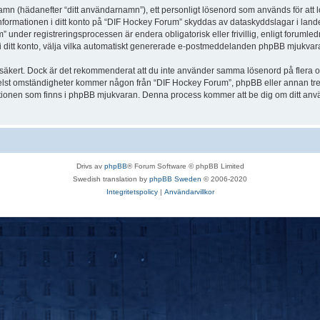
 namn (hädanefter “ditt användarnamn”), ett personligt lösenord som används för att l
Informationen i ditt konto på “DIF Hockey Forum” skyddas av dataskyddslagar i landet
nder registreringsprocessen är endera obligatorisk eller frivillig, enligt forumled
, i ditt konto, välja vilka automatiskt genererade e-postmeddelanden phpBB mjukvara
r säkert. Dock är det rekommenderat att du inte använder samma lösenord på flera olik
st omständigheter kommer någon från “DIF Hockey Forum”, phpBB eller annan tredje p
nktionen som finns i phpBB mjukvaran. Denna process kommer att be dig om ditt 
Drivs av
phpBB
® Forum Software © phpBB Limited
Swedish translation by
phpBB Sweden
© 2006-2020
Integritetspolicy
|
Användarvillkor