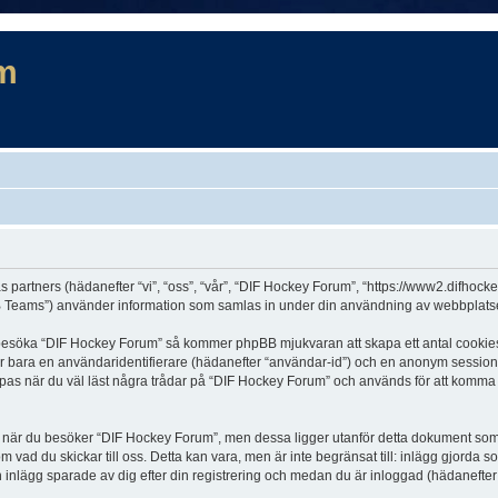
m
s partners (hädanefter “vi”, “oss”, “vår”, “DIF Hockey Forum”, “https://www2.difhock
Teams”) använder information som samlas in under din användning av webbplatsen 
t besöka “DIF Hockey Forum” så kommer phpBB mjukvaran att skapa ett antal cookies, v
er bara en användaridentifierare (hädanefter “användar-id”) och en anonym sessions
s när du väl läst några trådar på “DIF Hockey Forum” och används för att komma ihå
är du besöker “DIF Hockey Forum”, men dessa ligger utanför detta dokument som en
om vad du skickar till oss. Detta kan vara, men är inte begränsat till: inlägg gjor
h inlägg sparade av dig efter din registrering och medan du är inloggad (hädanefter 