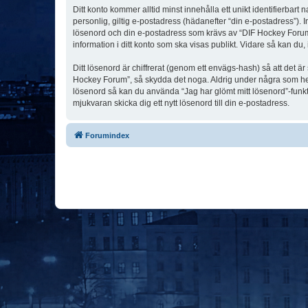
Ditt konto kommer alltid minst innehålla ett unikt identifierbart
personlig, giltig e-postadress (hädanefter “din e-postadress”). 
lösenord och din e-postadress som krävs av “DIF Hockey Forum” u
information i ditt konto som ska visas publikt. Vidare så kan du
Ditt lösenord är chiffrerat (genom ett envägs-hash) så att det ä
Hockey Forum”, så skydda det noga. Aldrig under några som hel
lösenord så kan du använda “Jag har glömt mitt lösenord”-fu
mjukvaran skicka dig ett nytt lösenord till din e-postadress.
Forumindex