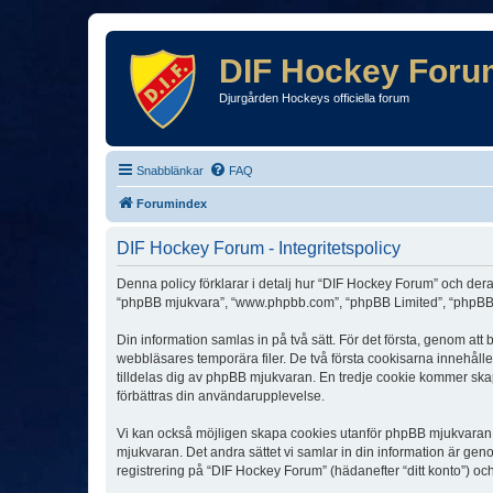
DIF Hockey Foru
Djurgården Hockeys officiella forum
Snabblänkar
FAQ
Forumindex
DIF Hockey Forum - Integritetspolicy
Denna policy förklarar i detalj hur “DIF Hockey Forum” och dera
“phpBB mjukvara”, “www.phpbb.com”, “phpBB Limited”, “phpBB 
Din information samlas in på två sätt. För det första, genom at
webbläsares temporära filer. De två första cookisarna innehåll
tilldelas dig av phpBB mjukvaran. En tredje cookie kommer skapa
förbättras din användarupplevelse.
Vi kan också möjligen skapa cookies utanför phpBB mjukvaran n
mjukvaran. Det andra sättet vi samlar in din information är gen
registrering på “DIF Hockey Forum” (hädanefter “ditt konto”) oc