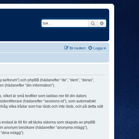
Sök
Avancerad söknin
Bli medlem
Logga in
ey.se/forum”) och phpBB (hädanefter “de”, “dem”, “deras”,
(hädanefter “din information”).
ilket är små textfiler som laddas ner till din dators
identifierare (hädanefter “sessions-id”), som automatiskt
g vilka trådar som har lästs och inte lästs, och på detta sätt
dast är till för att täcka sidorna som skapats av phpBB
da som anonym besökare (hädanefter “anonyma inlägg”),
“dina inlägg”).