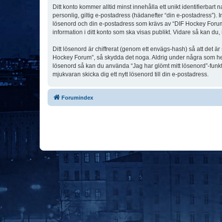
Ditt konto kommer alltid minst innehålla ett unikt identifierbart
personlig, giltig e-postadress (hädanefter “din e-postadress”). 
lösenord och din e-postadress som krävs av “DIF Hockey Forum” u
information i ditt konto som ska visas publikt. Vidare så kan du
Ditt lösenord är chiffrerat (genom ett envägs-hash) så att det ä
Hockey Forum”, så skydda det noga. Aldrig under några som hel
lösenord så kan du använda “Jag har glömt mitt lösenord”-fu
mjukvaran skicka dig ett nytt lösenord till din e-postadress.
Forumindex