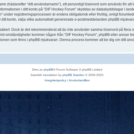
 namn (hädanefter “ditt användarnamn”), ett personligt lösenord som används för att l
Informationen i ditt konto på “DIF Hockey Forum” skyddas av dataskyddslagar i landet
nder registreringsprocessen är endera obligatorisk eller frivillig, enligt forumled
, i ditt konto, välja vilka automatiskt genererade e-postmeddelanden phpBB mjukvara
r säkert. Dock är det rekommenderat att du inte använder samma lösenord på flera olik
st omständigheter kommer någon från “DIF Hockey Forum”, phpBB eller annan tredje p
nktionen som finns i phpBB mjukvaran. Denna process kommer att be dig om ditt 
Drivs av
phpBB
® Forum Software © phpBB Limited
Swedish translation by
phpBB Sweden
© 2006-2020
Integritetspolicy
|
Användarvillkor