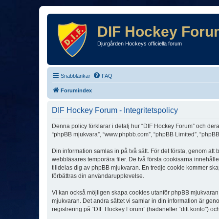
DIF Hockey Foru
Djurgården Hockeys officiella forum
Snabblänkar
FAQ
Forumindex
DIF Hockey Forum - Integritetspolicy
Denna policy förklarar i detalj hur “DIF Hockey Forum” och dera
“phpBB mjukvara”, “www.phpbb.com”, “phpBB Limited”, “phpBB 
Din information samlas in på två sätt. För det första, genom at
webbläsares temporära filer. De två första cookisarna innehåll
tilldelas dig av phpBB mjukvaran. En tredje cookie kommer skapa
förbättras din användarupplevelse.
Vi kan också möjligen skapa cookies utanför phpBB mjukvaran n
mjukvaran. Det andra sättet vi samlar in din information är gen
registrering på “DIF Hockey Forum” (hädanefter “ditt konto”) oc