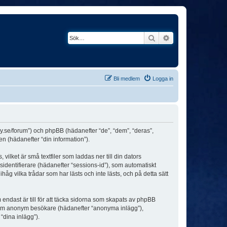
Sök
Avancerad söknin
Bli medlem
Logga in
ey.se/forum”) och phpBB (hädanefter “de”, “dem”, “deras”,
(hädanefter “din information”).
ilket är små textfiler som laddas ner till din dators
identifierare (hädanefter “sessions-id”), som automatiskt
g vilka trådar som har lästs och inte lästs, och på detta sätt
dast är till för att täcka sidorna som skapats av phpBB
da som anonym besökare (hädanefter “anonyma inlägg”),
“dina inlägg”).