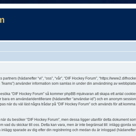
m
s partners (hädanefter “vi”, “oss”, “vår”, “DIF Hockey Forum”, “https://www2.difhock
Teams”) använder information som samlas in under din användning av webbplatsen 
t besöka “DIF Hockey Forum” så kommer phpBB mjukvaran att skapa ett antal cookies, v
er bara en användaridentifierare (hädanefter “användar-id”) och en anonym sessions
s när du väl läst några trådar på “DIF Hockey Forum” och används för att komma ihå
är du besöker “DIF Hockey Forum”, men dessa ligger utanför detta dokument som en
om vad du skickar till oss. Detta kan vara, men är inte begränsat till: inlägg gjor
h inlägg sparade av dig efter din registrering och medan du är inloggad (hädanefter 