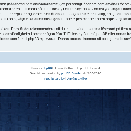
 namn (hädanefter “ditt användarnamn”), ett personligt lösenord som används för att l
Informationen i ditt konto på “DIF Hockey Forum” skyddas av dataskyddslagar i landet
nder registreringsprocessen är endera obligatorisk eller frivillig, enligt forumled
, i ditt konto, välja vilka automatiskt genererade e-postmeddelanden phpBB mjukvara
r säkert. Dock är det rekommenderat att du inte använder samma lösenord på flera olik
st omständigheter kommer någon från “DIF Hockey Forum”, phpBB eller annan tredje p
nktionen som finns i phpBB mjukvaran. Denna process kommer att be dig om ditt 
Drivs av
phpBB
® Forum Software © phpBB Limited
Swedish translation by
phpBB Sweden
© 2006-2020
Integritetspolicy
|
Användarvillkor