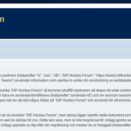
m
s partners (hädanefter “vi”, “oss”, “vår”, “DIF Hockey Forum”, “https://www2.difhock
Teams”) använder information som samlas in under din användning av webbplatsen 
t besöka “DIF Hockey Forum” så kommer phpBB mjukvaran att skapa ett antal cookies, v
er bara en användaridentifierare (hädanefter “användar-id”) och en anonym sessions
s när du väl läst några trådar på “DIF Hockey Forum” och används för att komma ihå
är du besöker “DIF Hockey Forum”, men dessa ligger utanför detta dokument som en
om vad du skickar till oss. Detta kan vara, men är inte begränsat till: inlägg gjor
h inlägg sparade av dig efter din registrering och medan du är inloggad (hädanefter 