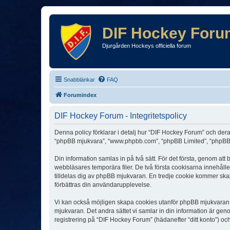
DIF Hockey Foru
Djurgården Hockeys officiella forum
Snabblänkar
FAQ
Forumindex
DIF Hockey Forum - Integritetspolicy
Denna policy förklarar i detalj hur “DIF Hockey Forum” och dera
“phpBB mjukvara”, “www.phpbb.com”, “phpBB Limited”, “phpBB 
Din information samlas in på två sätt. För det första, genom at
webbläsares temporära filer. De två första cookisarna innehåll
tilldelas dig av phpBB mjukvaran. En tredje cookie kommer skapa
förbättras din användarupplevelse.
Vi kan också möjligen skapa cookies utanför phpBB mjukvaran n
mjukvaran. Det andra sättet vi samlar in din information är gen
registrering på “DIF Hockey Forum” (hädanefter “ditt konto”) oc