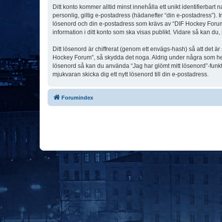
Ditt konto kommer alltid minst innehålla ett unikt identifierbart
personlig, giltig e-postadress (hädanefter “din e-postadress”). 
lösenord och din e-postadress som krävs av “DIF Hockey Forum” u
information i ditt konto som ska visas publikt. Vidare så kan du
Ditt lösenord är chiffrerat (genom ett envägs-hash) så att det ä
Hockey Forum”, så skydda det noga. Aldrig under några som hel
lösenord så kan du använda “Jag har glömt mitt lösenord”-fu
mjukvaran skicka dig ett nytt lösenord till din e-postadress.
Forumindex