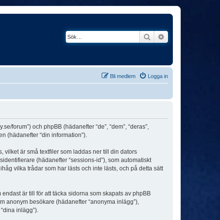
Sök
Avancerad söknin
Bli medlem
Logga in
ey.se/forum”) och phpBB (hädanefter “de”, “dem”, “deras”,
(hädanefter “din information”).
ilket är små textfiler som laddas ner till din dators
identifierare (hädanefter “sessions-id”), som automatiskt
g vilka trådar som har lästs och inte lästs, och på detta sätt
dast är till för att täcka sidorna som skapats av phpBB
da som anonym besökare (hädanefter “anonyma inlägg”),
“dina inlägg”).