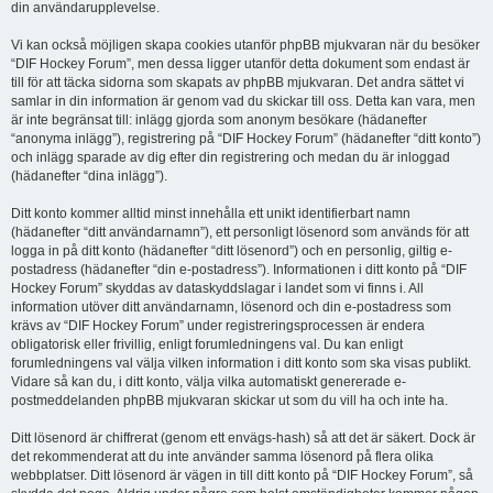
din användarupplevelse.
Vi kan också möjligen skapa cookies utanför phpBB mjukvaran när du besöker
“DIF Hockey Forum”, men dessa ligger utanför detta dokument som endast är
till för att täcka sidorna som skapats av phpBB mjukvaran. Det andra sättet vi
samlar in din information är genom vad du skickar till oss. Detta kan vara, men
är inte begränsat till: inlägg gjorda som anonym besökare (hädanefter
“anonyma inlägg”), registrering på “DIF Hockey Forum” (hädanefter “ditt konto”)
och inlägg sparade av dig efter din registrering och medan du är inloggad
(hädanefter “dina inlägg”).
Ditt konto kommer alltid minst innehålla ett unikt identifierbart namn
(hädanefter “ditt användarnamn”), ett personligt lösenord som används för att
logga in på ditt konto (hädanefter “ditt lösenord”) och en personlig, giltig e-
postadress (hädanefter “din e-postadress”). Informationen i ditt konto på “DIF
Hockey Forum” skyddas av dataskyddslagar i landet som vi finns i. All
information utöver ditt användarnamn, lösenord och din e-postadress som
krävs av “DIF Hockey Forum” under registreringsprocessen är endera
obligatorisk eller frivillig, enligt forumledningens val. Du kan enligt
forumledningens val välja vilken information i ditt konto som ska visas publikt.
Vidare så kan du, i ditt konto, välja vilka automatiskt genererade e-
postmeddelanden phpBB mjukvaran skickar ut som du vill ha och inte ha.
Ditt lösenord är chiffrerat (genom ett envägs-hash) så att det är säkert. Dock är
det rekommenderat att du inte använder samma lösenord på flera olika
webbplatser. Ditt lösenord är vägen in till ditt konto på “DIF Hockey Forum”, så