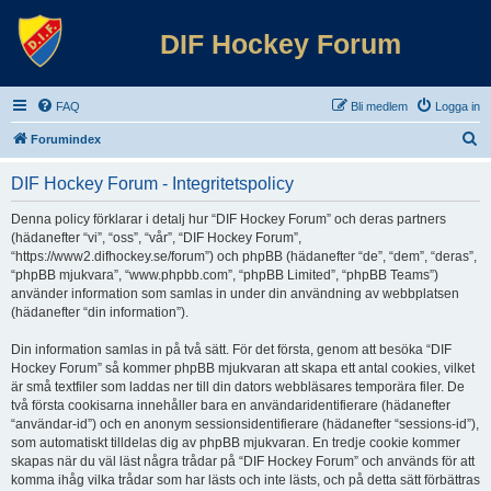
DIF Hockey Forum
FAQ
Bli medlem
Logga in
S
Forumindex
ö
DIF Hockey Forum - Integritetspolicy
k
Denna policy förklarar i detalj hur “DIF Hockey Forum” och deras partners
(hädanefter “vi”, “oss”, “vår”, “DIF Hockey Forum”,
“https://www2.difhockey.se/forum”) och phpBB (hädanefter “de”, “dem”, “deras”,
“phpBB mjukvara”, “www.phpbb.com”, “phpBB Limited”, “phpBB Teams”)
använder information som samlas in under din användning av webbplatsen
(hädanefter “din information”).
Din information samlas in på två sätt. För det första, genom att besöka “DIF
Hockey Forum” så kommer phpBB mjukvaran att skapa ett antal cookies, vilket
är små textfiler som laddas ner till din dators webbläsares temporära filer. De
två första cookisarna innehåller bara en användaridentifierare (hädanefter
“användar-id”) och en anonym sessionsidentifierare (hädanefter “sessions-id”),
som automatiskt tilldelas dig av phpBB mjukvaran. En tredje cookie kommer
skapas när du väl läst några trådar på “DIF Hockey Forum” och används för att
komma ihåg vilka trådar som har lästs och inte lästs, och på detta sätt förbättras