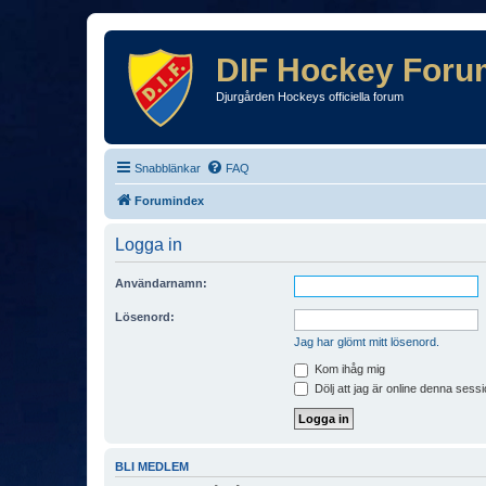
DIF Hockey Foru
Djurgården Hockeys officiella forum
Snabblänkar
FAQ
Forumindex
Logga in
Användarnamn:
Lösenord:
Jag har glömt mitt lösenord.
Kom ihåg mig
Dölj att jag är online denna sessi
BLI MEDLEM