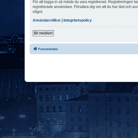
För att logga in så måste du vara registrerad. Registreringen 
registrerade användare. Försäkra dig om att du har läst och acce
något.
Användarvillkor
|
Integritetspolicy
Bli medlem
Forumindex