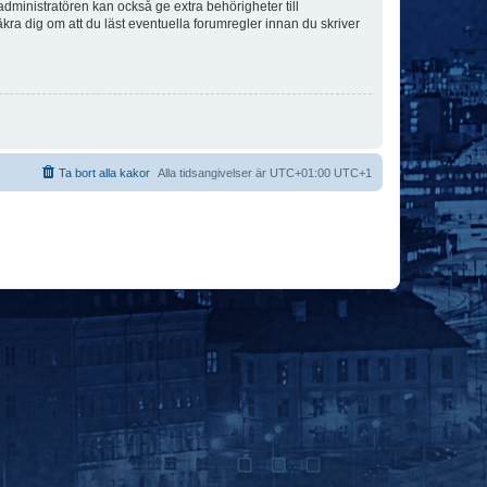
dministratören kan också ge extra behörigheter till
äkra dig om att du läst eventuella forumregler innan du skriver
Ta bort alla kakor
Alla tidsangivelser är UTC+01:00 UTC+1