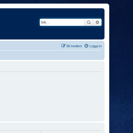
Sök
Avancerad söknin
Bli medlem
Logga in