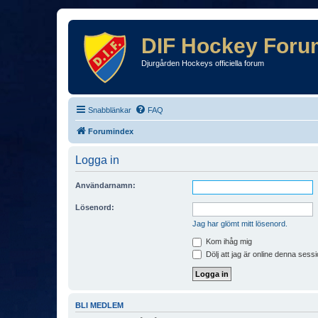
DIF Hockey Foru
Djurgården Hockeys officiella forum
Snabblänkar
FAQ
Forumindex
Logga in
Användarnamn:
Lösenord:
Jag har glömt mitt lösenord.
Kom ihåg mig
Dölj att jag är online denna sessi
BLI MEDLEM