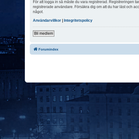
För att logga in så måste du vara registrerad. Registreringen 
registrerade användare. Försäkra dig om att du har läst och acce
något.
Användarvillkor
|
Integritetspolicy
Bli medlem
Forumindex