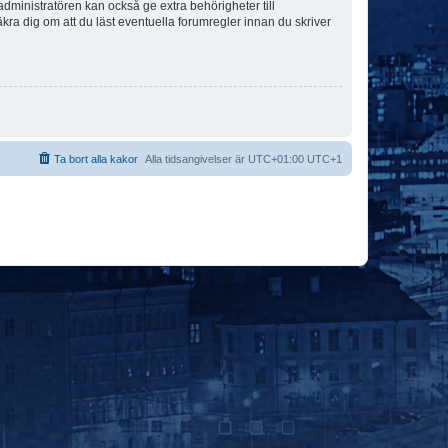
dministratören kan också ge extra behörigheter till
äkra dig om att du läst eventuella forumregler innan du skriver
Ta bort alla kakor
Alla tidsangivelser är UTC+01:00 UTC+1