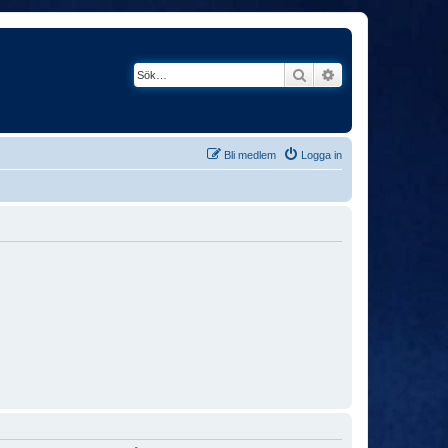
Sök
Avancerad söknin
Bli medlem
Logga in