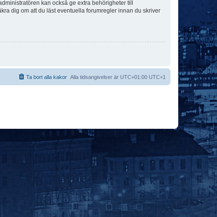
dministratören kan också ge extra behörigheter till
äkra dig om att du läst eventuella forumregler innan du skriver
Ta bort alla kakor
Alla tidsangivelser är UTC+01:00 UTC+1