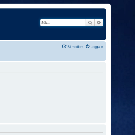
Sök
Avancerad söknin
Bli medlem
Logga in