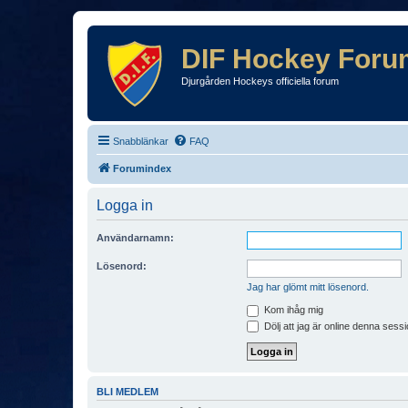
DIF Hockey Foru
Djurgården Hockeys officiella forum
Snabblänkar
FAQ
Forumindex
Logga in
Användarnamn:
Lösenord:
Jag har glömt mitt lösenord.
Kom ihåg mig
Dölj att jag är online denna sessi
BLI MEDLEM