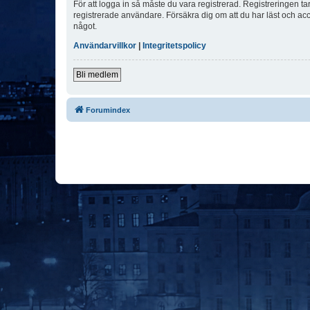
För att logga in så måste du vara registrerad. Registreringen 
registrerade användare. Försäkra dig om att du har läst och acce
något.
Användarvillkor
|
Integritetspolicy
Bli medlem
Forumindex