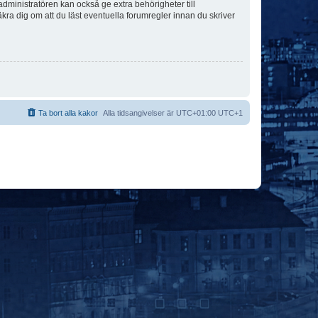
dministratören kan också ge extra behörigheter till
äkra dig om att du läst eventuella forumregler innan du skriver
Ta bort alla kakor
Alla tidsangivelser är UTC+01:00 UTC+1