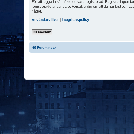
För att logga in så måste du vara registrerad. Registreringen 
registrerade användare. Försäkra dig om att du har läst och acce
något.
Användarvillkor
|
Integritetspolicy
Bli medlem
Forumindex