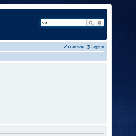
Sök
Avancerad söknin
Bli medlem
Logga in