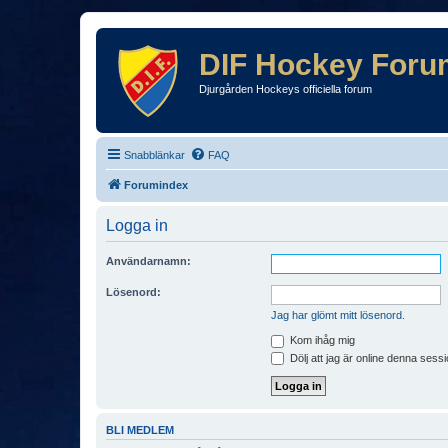
DIF Hockey Foru
Djurgården Hockeys officiella forum
Snabblänkar
FAQ
Forumindex
Logga in
Användarnamn:
Lösenord:
Jag har glömt mitt lösenord.
Kom ihåg mig
Dölj att jag är online denna sessi
BLI MEDLEM