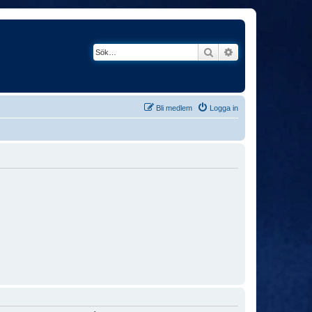
Sök
Avancerad söknin
Bli medlem
Logga in