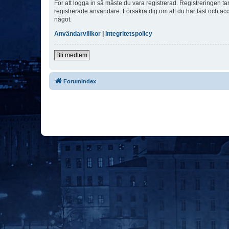
För att logga in så måste du vara registrerad. Registreringen 
registrerade användare. Försäkra dig om att du har läst och acce
något.
Användarvillkor
|
Integritetspolicy
Bli medlem
Forumindex