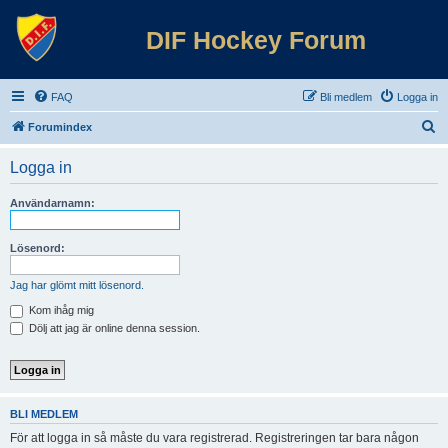
DIF Hockey Forum
FAQ
Bli medlem
Logga in
S
Forumindex
ö
Logga in
k
Användarnamn:
Lösenord:
Jag har glömt mitt lösenord.
Kom ihåg mig
Dölj att jag är online denna session.
BLI MEDLEM
För att logga in så måste du vara registrerad. Registreringen tar bara någon