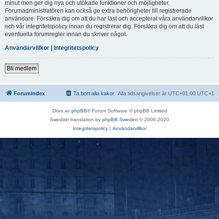
minut men ger dig nya och utökade funktioner och möjligheter.
Forumadministratören kan också ge extra behörigheter till registrerade
användare. Försäkra dig om att du har läst och accepterat våra användarvillkor
och vår integritetspolicy innan du registrerar dig. Försäkra dig om att du läst
eventuella forumregler innan du skriver något.
Användarvillkor
|
Integritetspolicy
Bli medlem
Forumindex
Ta bort alla kakor
Alla tidsangivelser är UTC+01:00 UTC+1
Drivs av
phpBB
® Forum Software © phpBB Limited
Swedish translation by
phpBB Sweden
© 2006-2020
Integritetspolicy
|
Användarvillkor