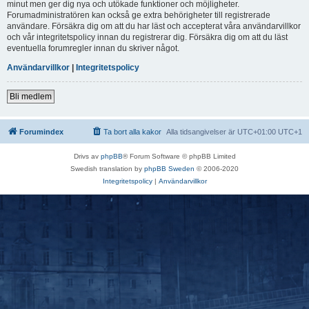
minut men ger dig nya och utökade funktioner och möjligheter.
Forumadministratören kan också ge extra behörigheter till registrerade
användare. Försäkra dig om att du har läst och accepterat våra användarvillkor
och vår integritetspolicy innan du registrerar dig. Försäkra dig om att du läst
eventuella forumregler innan du skriver något.
Användarvillkor
|
Integritetspolicy
Bli medlem
Forumindex
Ta bort alla kakor
Alla tidsangivelser är UTC+01:00 UTC+1
Drivs av
phpBB
® Forum Software © phpBB Limited
Swedish translation by
phpBB Sweden
© 2006-2020
Integritetspolicy
|
Användarvillkor