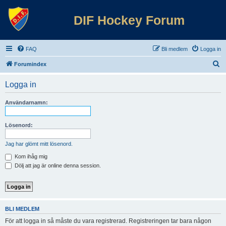
DIF Hockey Forum
FAQ
Bli medlem
Logga in
S
Forumindex
ö
Logga in
k
Användarnamn:
Lösenord:
Jag har glömt mitt lösenord.
Kom ihåg mig
Dölj att jag är online denna session.
BLI MEDLEM
För att logga in så måste du vara registrerad. Registreringen tar bara någon