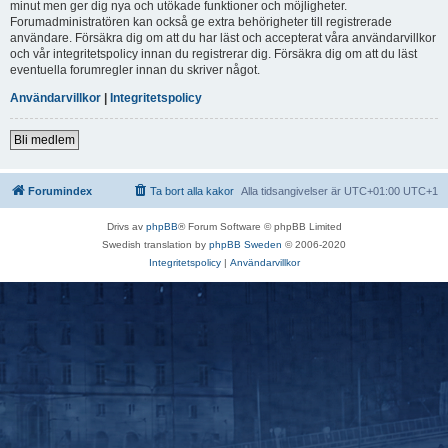
minut men ger dig nya och utökade funktioner och möjligheter.
Forumadministratören kan också ge extra behörigheter till registrerade
användare. Försäkra dig om att du har läst och accepterat våra användarvillkor
och vår integritetspolicy innan du registrerar dig. Försäkra dig om att du läst
eventuella forumregler innan du skriver något.
Användarvillkor
|
Integritetspolicy
Bli medlem
Forumindex
Ta bort alla kakor
Alla tidsangivelser är UTC+01:00 UTC+1
Drivs av
phpBB
® Forum Software © phpBB Limited
Swedish translation by
phpBB Sweden
© 2006-2020
Integritetspolicy
|
Användarvillkor