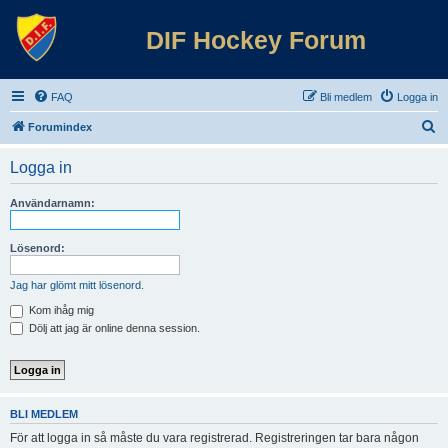
DIF Hockey Forum
FAQ
Bli medlem
Logga in
S
Forumindex
ö
Logga in
k
Användarnamn:
Lösenord:
Jag har glömt mitt lösenord.
Kom ihåg mig
Dölj att jag är online denna session.
BLI MEDLEM
För att logga in så måste du vara registrerad. Registreringen tar bara någon