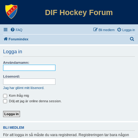
DIF Hockey Forum
FAQ
Bli medlem
Logga in
S
Forumindex
ö
Logga in
k
Användarnamn:
Lösenord:
Jag har glömt mitt lösenord.
Kom ihåg mig
Dölj att jag är online denna session.
BLI MEDLEM
För att logga in så måste du vara registrerad. Registreringen tar bara någon