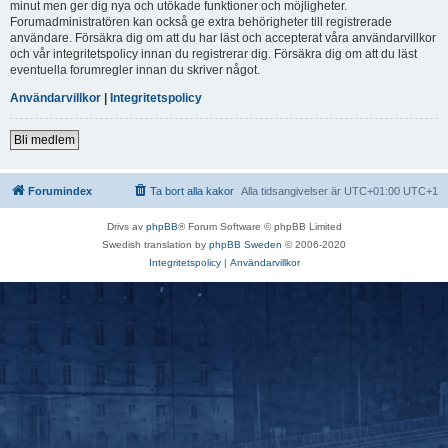
minut men ger dig nya och utökade funktioner och möjligheter.
Forumadministratören kan också ge extra behörigheter till registrerade
användare. Försäkra dig om att du har läst och accepterat våra användarvillkor
och vår integritetspolicy innan du registrerar dig. Försäkra dig om att du läst
eventuella forumregler innan du skriver något.
Användarvillkor
|
Integritetspolicy
Bli medlem
Forumindex
Ta bort alla kakor
Alla tidsangivelser är UTC+01:00 UTC+1
Drivs av
phpBB
® Forum Software © phpBB Limited
Swedish translation by
phpBB Sweden
© 2006-2020
Integritetspolicy
|
Användarvillkor