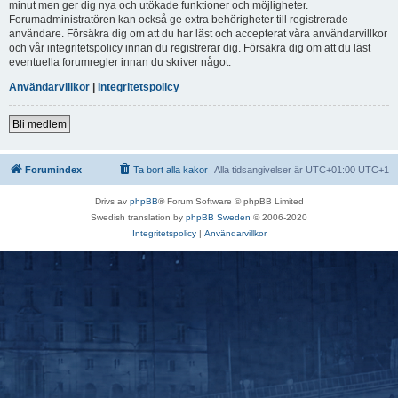
minut men ger dig nya och utökade funktioner och möjligheter.
Forumadministratören kan också ge extra behörigheter till registrerade
användare. Försäkra dig om att du har läst och accepterat våra användarvillkor
och vår integritetspolicy innan du registrerar dig. Försäkra dig om att du läst
eventuella forumregler innan du skriver något.
Användarvillkor
|
Integritetspolicy
Bli medlem
Forumindex
Ta bort alla kakor
Alla tidsangivelser är UTC+01:00 UTC+1
Drivs av
phpBB
® Forum Software © phpBB Limited
Swedish translation by
phpBB Sweden
© 2006-2020
Integritetspolicy
|
Användarvillkor