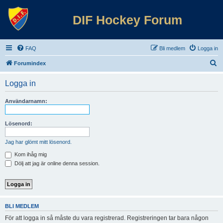
DIF Hockey Forum
FAQ
Bli medlem
Logga in
S
Forumindex
ö
Logga in
k
Användarnamn:
Lösenord:
Jag har glömt mitt lösenord.
Kom ihåg mig
Dölj att jag är online denna session.
BLI MEDLEM
För att logga in så måste du vara registrerad. Registreringen tar bara någon