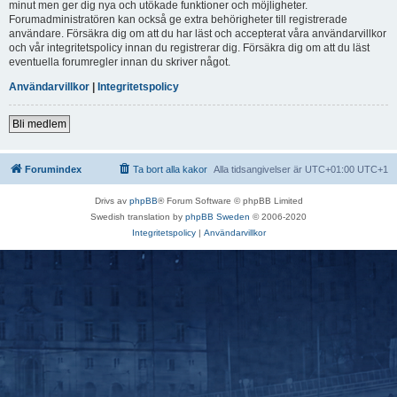
minut men ger dig nya och utökade funktioner och möjligheter.
Forumadministratören kan också ge extra behörigheter till registrerade
användare. Försäkra dig om att du har läst och accepterat våra användarvillkor
och vår integritetspolicy innan du registrerar dig. Försäkra dig om att du läst
eventuella forumregler innan du skriver något.
Användarvillkor
|
Integritetspolicy
Bli medlem
Forumindex
Ta bort alla kakor
Alla tidsangivelser är UTC+01:00 UTC+1
Drivs av
phpBB
® Forum Software © phpBB Limited
Swedish translation by
phpBB Sweden
© 2006-2020
Integritetspolicy
|
Användarvillkor