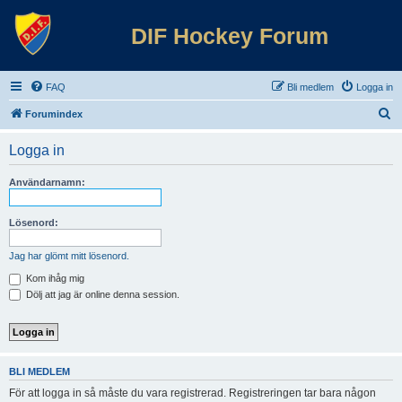
DIF Hockey Forum
FAQ
Bli medlem
Logga in
S
Forumindex
ö
Logga in
k
Användarnamn:
Lösenord:
Jag har glömt mitt lösenord.
Kom ihåg mig
Dölj att jag är online denna session.
BLI MEDLEM
För att logga in så måste du vara registrerad. Registreringen tar bara någon