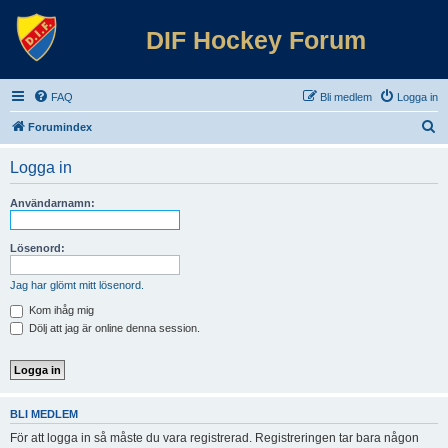
DIF Hockey Forum
FAQ
Bli medlem
Logga in
S
Forumindex
ö
Logga in
k
Användarnamn:
Lösenord:
Jag har glömt mitt lösenord.
Kom ihåg mig
Dölj att jag är online denna session.
BLI MEDLEM
För att logga in så måste du vara registrerad. Registreringen tar bara någon