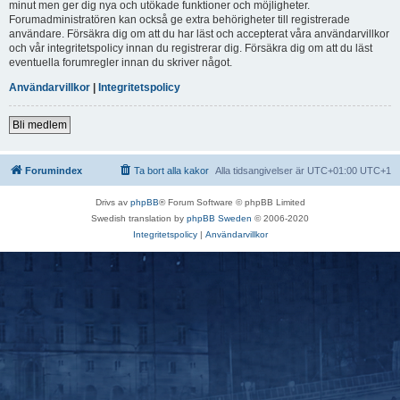
minut men ger dig nya och utökade funktioner och möjligheter.
Forumadministratören kan också ge extra behörigheter till registrerade
användare. Försäkra dig om att du har läst och accepterat våra användarvillkor
och vår integritetspolicy innan du registrerar dig. Försäkra dig om att du läst
eventuella forumregler innan du skriver något.
Användarvillkor
|
Integritetspolicy
Bli medlem
Forumindex
Ta bort alla kakor
Alla tidsangivelser är UTC+01:00 UTC+1
Drivs av
phpBB
® Forum Software © phpBB Limited
Swedish translation by
phpBB Sweden
© 2006-2020
Integritetspolicy
|
Användarvillkor