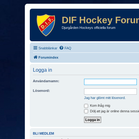
DIF Hockey Foru
Djurgården Hockeys officiella forum
Snabblänkar
FAQ
Forumindex
Logga in
Användarnamn:
Lösenord:
Jag har glömt mitt lösenord.
Kom ihåg mig
Dölj att jag är online denna sessi
BLI MEDLEM