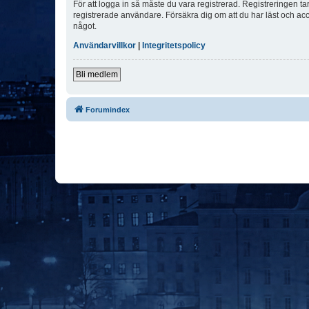
För att logga in så måste du vara registrerad. Registreringen 
registrerade användare. Försäkra dig om att du har läst och acce
något.
Användarvillkor
|
Integritetspolicy
Bli medlem
Forumindex