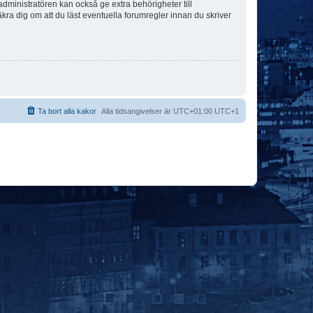
dministratören kan också ge extra behörigheter till
äkra dig om att du läst eventuella forumregler innan du skriver
Ta bort alla kakor
Alla tidsangivelser är UTC+01:00 UTC+1