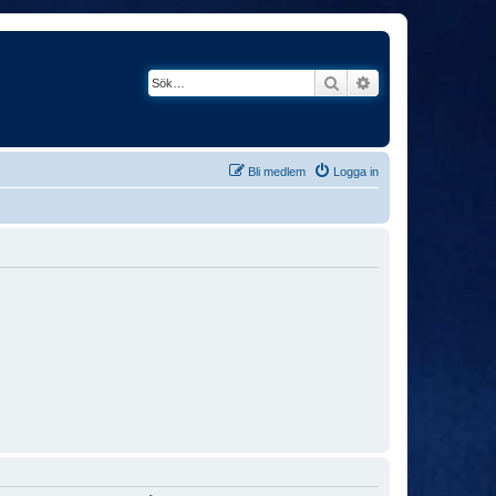
Sök
Avancerad söknin
Bli medlem
Logga in