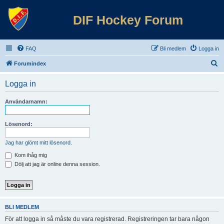
DIF Hockey Forum
FAQ
Bli medlem
Logga in
S
Forumindex
ö
Logga in
k
Användarnamn:
Lösenord:
Jag har glömt mitt lösenord.
Kom ihåg mig
Dölj att jag är online denna session.
BLI MEDLEM
För att logga in så måste du vara registrerad. Registreringen tar bara någon