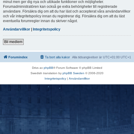
minut men ger dig nya och utökade funktioner och möjligheter.
Forumadministratören kan också ge extra behörigheter till registrerade
användare. Försäkra dig om att du har läst och accepterat våra användarvillkor
och vår integritetspolicy innan du registrerar dig. Försäkra dig om att du läst
eventuella forumregler innan du skriver något.
Användarvillkor
|
Integritetspolicy
Bli medlem
Forumindex
Ta bort alla kakor
Alla tidsangivelser är UTC+01:00 UTC+1
Drivs av
phpBB
® Forum Software © phpBB Limited
Swedish translation by
phpBB Sweden
© 2006-2020
Integritetspolicy
|
Användarvillkor