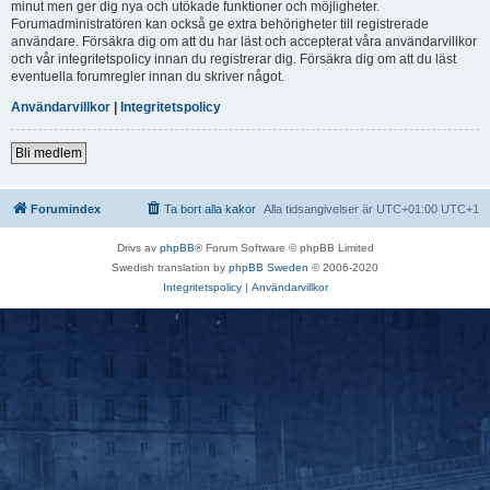
minut men ger dig nya och utökade funktioner och möjligheter.
Forumadministratören kan också ge extra behörigheter till registrerade
användare. Försäkra dig om att du har läst och accepterat våra användarvillkor
och vår integritetspolicy innan du registrerar dig. Försäkra dig om att du läst
eventuella forumregler innan du skriver något.
Användarvillkor
|
Integritetspolicy
Bli medlem
Forumindex
Ta bort alla kakor
Alla tidsangivelser är UTC+01:00 UTC+1
Drivs av
phpBB
® Forum Software © phpBB Limited
Swedish translation by
phpBB Sweden
© 2006-2020
Integritetspolicy
|
Användarvillkor