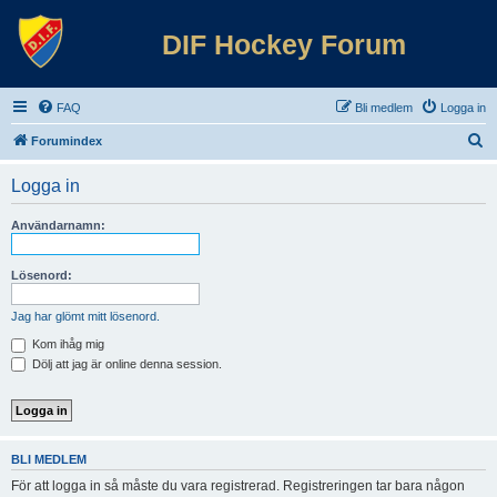
DIF Hockey Forum
FAQ
Bli medlem
Logga in
S
Forumindex
ö
Logga in
k
Användarnamn:
Lösenord:
Jag har glömt mitt lösenord.
Kom ihåg mig
Dölj att jag är online denna session.
BLI MEDLEM
För att logga in så måste du vara registrerad. Registreringen tar bara någon