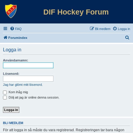
DIF Hockey Forum
FAQ
Bli medlem
Logga in
S
Forumindex
ö
Logga in
k
Användarnamn:
Lösenord:
Jag har glömt mitt lösenord.
Kom ihåg mig
Dölj att jag är online denna session.
BLI MEDLEM
För att logga in så måste du vara registrerad. Registreringen tar bara någon