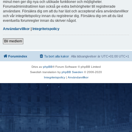
minut men ger dig nya och utökade funktioner och möjligheter.
Forumadministratören kan också ge extra behörigheter till registrerade
användare. Försäkra dig om att du har läst och accepterat våra användarvillkor
och vår integritetspolicy innan du registrerar dig. Försäkra dig om att du läst
eventuella forumregler innan du skriver något.
Användarvillkor
|
Integritetspolicy
Bli medlem
Forumindex
Ta bort alla kakor
Alla tidsangivelser är UTC+01:00 UTC+1
Drivs av
phpBB
® Forum Software © phpBB Limited
Swedish translation by
phpBB Sweden
© 2006-2020
Integritetspolicy
|
Användarvillkor