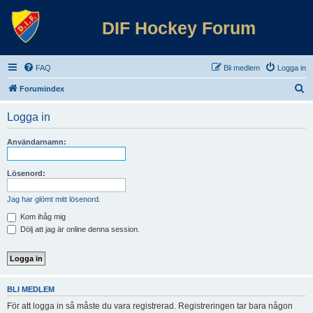
DIF Hockey Forum
FAQ
Bli medlem
Logga in
S
Forumindex
ö
Logga in
k
Användarnamn:
Lösenord:
Jag har glömt mitt lösenord.
Kom ihåg mig
Dölj att jag är online denna session.
BLI MEDLEM
För att logga in så måste du vara registrerad. Registreringen tar bara någon