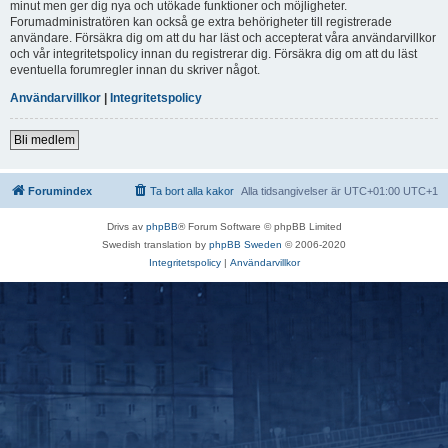
minut men ger dig nya och utökade funktioner och möjligheter.
Forumadministratören kan också ge extra behörigheter till registrerade
användare. Försäkra dig om att du har läst och accepterat våra användarvillkor
och vår integritetspolicy innan du registrerar dig. Försäkra dig om att du läst
eventuella forumregler innan du skriver något.
Användarvillkor
|
Integritetspolicy
Bli medlem
Forumindex
Ta bort alla kakor
Alla tidsangivelser är UTC+01:00 UTC+1
Drivs av
phpBB
® Forum Software © phpBB Limited
Swedish translation by
phpBB Sweden
© 2006-2020
Integritetspolicy
|
Användarvillkor